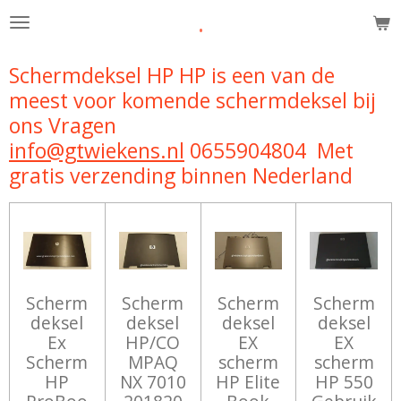
.
Ga
direct
naar
Schermdeksel HP HP is een van de
de
meest voor komende schermdeksel bij
hoofdinhoud
ons Vragen
info@gtwiekens.nl
0655904804 Met
gratis verzending binnen Nederland
Scherm
Scherm
Scherm
Scherm
deksel
deksel
deksel
deksel
Ex
HP/CO
EX
EX
Scherm
MPAQ
scherm
scherm
HP
NX 7010
HP Elite
HP 550