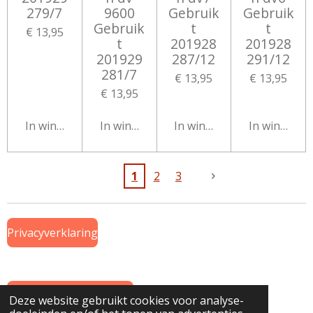
279/7
9600
Gebruik
Gebruik
Gebruik
t
t
€ 13,95
t
201928
201928
201929
287/12
291/12
281/7
€ 13,95
€ 13,95
€ 13,95
In winkelwagen
In winkelwagen
In winkelwagen
In winkelw
1
2
3
Privacyverklaring
Algemene Voorwaarden
Deze website gebruikt cookies voor analyse-