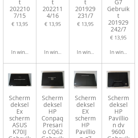
t
t
t
G7
202210
202211
201929
Gebruik
7/15
4/16
231/7
t
201929
€ 13,95
€ 13,95
€ 13,95
242/7
€ 13,95
In winkelwagen
In winkelwagen
In winkelwagen
In winkelw
Scherm
Scherm
Scherm
Scherm
deksel
deksel
deksel
deksel
Ex
HP
EX
HP
scherm
Conpaq
scherm
Pavillio
ASUS
Presari
HP
n dv
K70IJ
o CQ62
Pavillio
9600