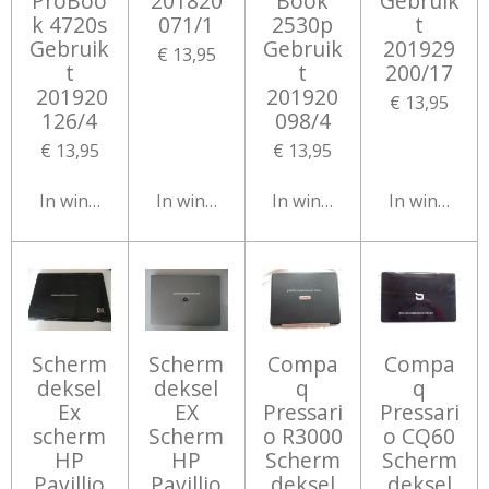
ProBoo
201820
Book
Gebruik
k 4720s
071/1
2530p
t
Gebruik
Gebruik
201929
€ 13,95
t
t
200/17
201920
201920
€ 13,95
126/4
098/4
€ 13,95
€ 13,95
In winkelwagen
In winkelwagen
In winkelwagen
In winkelw
Scherm
Scherm
Compa
Compa
deksel
deksel
q
q
Ex
EX
Pressari
Pressari
scherm
Scherm
o R3000
o CQ60
HP
HP
Scherm
Scherm
Pavillio
Pavillio
deksel
deksel