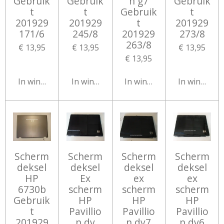
Gebruik
Gebruik
n g7
Gebruik
t
t
Gebruik
t
201929
201929
t
201929
171/6
245/8
201929
273/8
263/8
€ 13,95
€ 13,95
€ 13,95
€ 13,95
In winkelwagen
In winkelwagen
In winkelwagen
In winkelw
Scherm
Scherm
Scherm
Scherm
deksel
deksel
deksel
deksel
HP
Ex
ex
ex
6730b
scherm
scherm
scherm
Gebruik
HP
HP
HP
t
Pavillio
Pavillio
Pavillio
201929
n dv
n dv7
n dv6