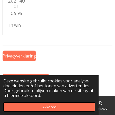
202140
0L
€ 9,95
In winkelwagen
Privacyverklaring
Algemene Voorwaarden
Deze website gebruikt cookies voor analyse-
doeleinden en/of het tonen van advertenties.
© 2019 Onderdeel van
www.GTWiekens.nl
Door gebruik te blijven maken van de site gaat
u hiermee akkoord.
Akkoord
E-mailadres
Telefoonnummer
Kaart
WhatsApp