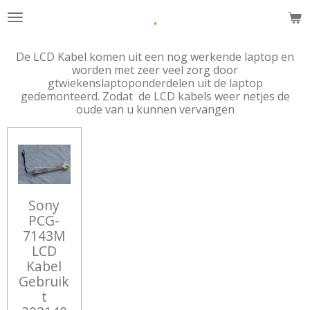
.
Ga
direct
naar
De LCD Kabel komen uit een nog werkende laptop en
de
worden met zeer veel zorg door
hoofdinhoud
gtwiekenslaptoponderdelen uit de laptop
gedemonteerd. Zodat de LCD kabels weer netjes de
oude van u kunnen vervangen
Sony
PCG-
7143M
LCD
Kabel
Gebruik
t