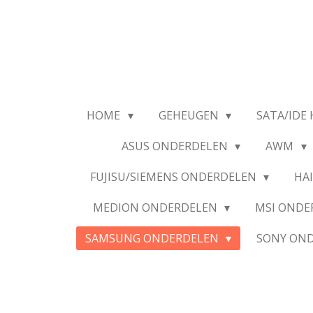
Ga
direct
naar
de
hoofdinhoud
HOME
GEHEUGEN
SATA/IDE 
ASUS ONDERDELEN
AWM
FUJISU/SIEMENS ONDERDELEN
HA
MEDION ONDERDELEN
MSI OND
SAMSUNG ONDERDELEN
SONY ON