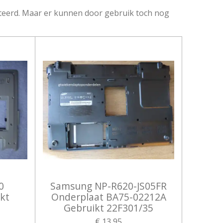
eerd. Maar er kunnen door gebruik toch nog
0
Samsung NP-R620-JS05FR
kt
Onderplaat BA75-02212A
Gebruikt 22F301/35
€ 13,95