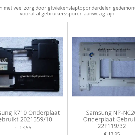
n met veel zorg door gtwiekenslaptoponderdelen gedemont
vooraf al gebruikerssporen aanwezig zijn
ung R710 Onderplaat
Samsung NP-NC2
ebruikt 2021559/10
Onderplaat Gebrui
22F119/32
€ 13,95
€ 13,95