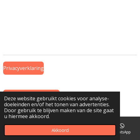
Privacyverklaring
Algemene Voorwaarden
Deze website gebruikt cookies voor analyse-
doeleinden en/of het tonen van advertenties.
© 2019 Onderdeel van
www.GTWiekens.nl
Door gebruik te blijven maken van de site gaat
u hiermee akkoord.
Akkoord
E-mailadres
Telefoonnummer
Kaart
WhatsApp