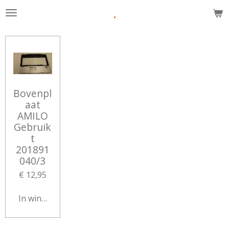
.
Ga
direct
naar
de
hoofdinhoud
Bovenpl
aat
AMILO
Gebruik
t
201891
040/3
€ 12,95
In winkelwagen