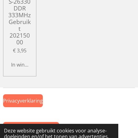
S-26330
DDR
333MHz
Gebruik
t
202150
00
€ 3,95
In winkelwagen
Privacyverklaring
Algemene Voorwaarden
Deze website gebruikt cookies voor analyse-
doeleinden en/of het tonen van advertenties.