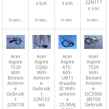
22N117
€ 8,95
€ 8,95
€ 9,95
In winkelwagen
In winkelwagen
In winkelwagen
In winkelw
Acer
Acer
Acer
Acer
Aspire
Aspire
Aspire
Aspire
7520
CQ60
ATC-
7520
WiFi
WiFi
605-
WiFi
Binnen
Antenn
UB11
Binnen
Antenn
e
draadlo
Antenn
e
Gebruik
zE WiFi-
e
Gebruik
t
antenn
DC3300
t
22N122
e
0BT00
22N118
wa
25.90AJ
Gebruik