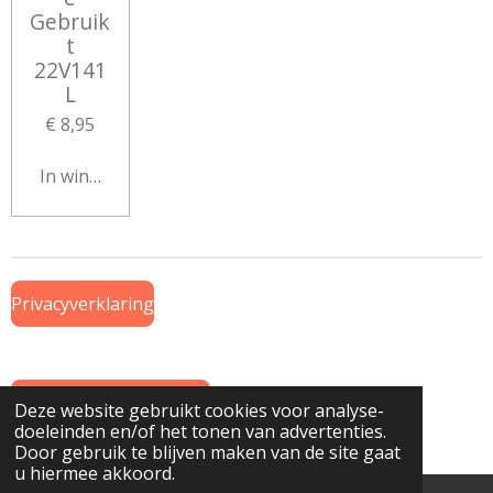
Gebruik
t
22V141
L
€ 8,95
In winkelwagen
Privacyverklaring
Algemene Voorwaarden
Deze website gebruikt cookies voor analyse-
doeleinden en/of het tonen van advertenties.
© 2019 Onderdeel van
www.GTWiekens.nl
Door gebruik te blijven maken van de site gaat
u hiermee akkoord.