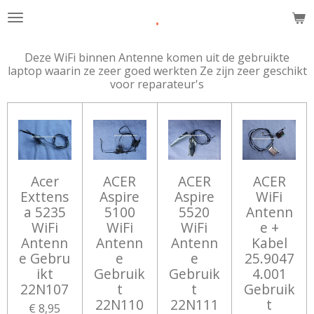
.
Ga
direct
naar
Deze WiFi binnen Antenne komen uit de gebruikte
de
laptop waarin ze zeer goed werkten Ze zijn zeer geschikt
hoofdinhoud
voor reparateur's
Acer
ACER
ACER
ACER
Exttens
Aspire
Aspire
WiFi
a 5235
5100
5520
Antenn
WiFi
WiFi
WiFi
e +
Antenn
Antenn
Antenn
Kabel
e Gebru
e
e
25.9047
ikt
Gebruik
Gebruik
4.001
22N107
t
t
Gebruik
22N110
22N111
t
€ 8,95