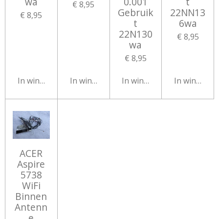
wa
0.001
t
€ 8,95
Gebruik
22NN13
€ 8,95
t
6wa
22N130
€ 8,95
wa
€ 8,95
In winkelwagen
In winkelwagen
In winkelwagen
In winkelw
ACER
Aspire
5738
WiFi
Binnen
Antenn
e