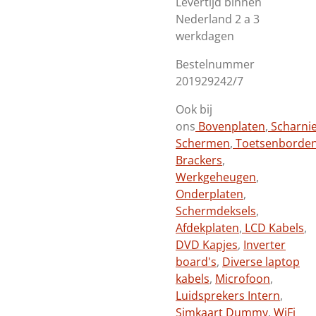
Levertijd binnen
Nederland 2 a 3
werkdagen
Bestelnummer
201929242/7
Ook bij
ons
Bovenplaten
,
Scharni
Schermen
,
Toetsenborde
Brackers
,
Werkgeheugen
,
Onderplaten
,
Schermdeksels
,
Afdekplaten
,
LCD Kabels
,
DVD Kapjes
,
Inverter
board's
,
Diverse laptop
kabels
,
Microfoon
,
Luidsprekers Intern
,
Simkaart Dummy
,
WiFi