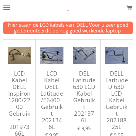
.
Ga
direct
naar
Hier staan de LCD kabels van DELL Voor u zeer goed
de
gedemonteerdit de nog goed werkende laptop
hoofdinhoud
LCD
LCD
DEL
DELL
Kabel
Kabel
Latitude
Latitude
DELL
DELL
630 LCD
D 630
Inspiron
Latitude
Kabel
LCD
1200/22
/E6400
Gebruik
Kabel
00
Gebruik
t
Gebruik
Gebruik
t
202137
t
t
202134
6L
202188
201973
6L
25L
€ 9,95
66L
€ 9,95
€ 9,95