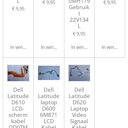
L
0MH179
€ 9,95
€ 9,95
Gebruik
€ 9,95
t
22V134
L
€ 9,95
In winkelwagen
In winkelwagen
In winkelwagen
In winkelwa
Dell
Dell
Dell
Latitude
Latitude
Latitude
D610
laptop
D620
LCD-
D600
Laptop
scherm
6M871
Video
kabel
LCD
Signaal
DD0TM
Kabel
Kabel