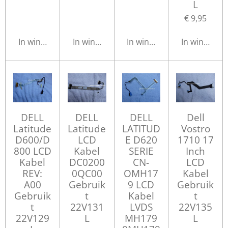
L
€ 9,95
In winkelwagen
In winkelwagen
In winkelwagen
In winkelwa
DELL
DELL
DELL
Dell
Latitude
Latitude
LATITUD
Vostro
D600/D
LCD
E D620
1710 17
800 LCD
Kabel
SERIE
Inch
Kabel
DC0200
CN-
LCD
REV:
0QC00
OMH17
Kabel
A00
Gebruik
9 LCD
Gebruik
Gebruik
t
Kabel
t
t
22V131
LVDS
22V135
22V129
L
MH179
L