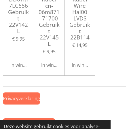
7LC656
cn-
Wire
Gebruik
06m871
Hal00
t
-71700
LVDS
22V142
Gebruik
Gebruik
L
t
t
22V145
22B114
€ 9,95
L
€ 14,95
€ 9,95
In winkelwagen
In winkelwagen
In winkelwagen
Privacyverklaring
Algemene Voorwaarden
Deze website gebruikt cookies voor analyse-