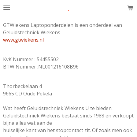
.
Ga
direct
naar
GTWiekens Laptoponderdelen is een onderdeel van
de
Geluidstechniek Wiekens
hoofdinhoud
www.gtwiekens.nl
KvK Nummer : 54455502
BTW Nummer :NL001216108B96
Thorbeckelaan 4
9665 CD Oude Pekela
Wat heeft Geluidstechniek Wiekens U te bieden.
Geluidstechniek Wiekens bestaat sinds 1988 en verkoopt
bijna alles wat aan de
huiselijke kant van het stopcontact zit. Of zoals men ook