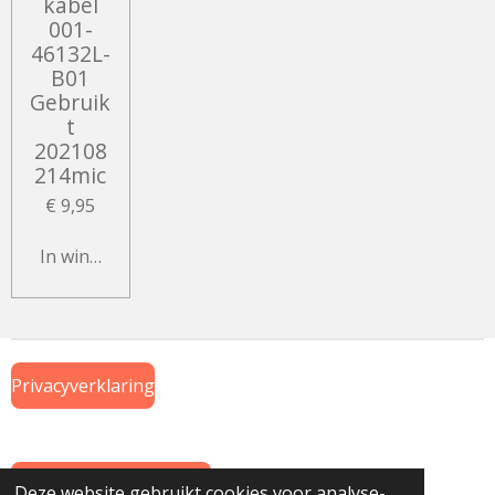
kabel
001-
46132L-
B01
Gebruik
t
202108
214mic
€ 9,95
In winkelwagen
Privacyverklaring
Algemene Voorwaarden
Deze website gebruikt cookies voor analyse-