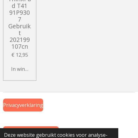
d T41
91P930
7
Gebruik
t
202199
107cn
€ 12,95
In winkelwagen
Privacyverklaring
Algemene Voorwaarden
Deze website gebruikt cookies voor analyse-