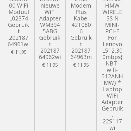
00 WiFi
nieuwe
Modem
HMW
Moduul
WiFi
Plus
WIRELE
L02374
Adapter
Kabel
SS N
Gebruik
WM394
42T080
MINI-
t
5ABG
6
PCI-E
202187
Gebruik
Gebruik
For
64961wi
t
t
Lenovo
202187
202187
L512,30
€ 11,95
64962wi
64963m
0mbps{
NBT-
€ 11,95
€ 11,95
wifi-
512ANH
MW} *
Laptop
WiFi
Adapter
Gebruik
t
22S117
wi