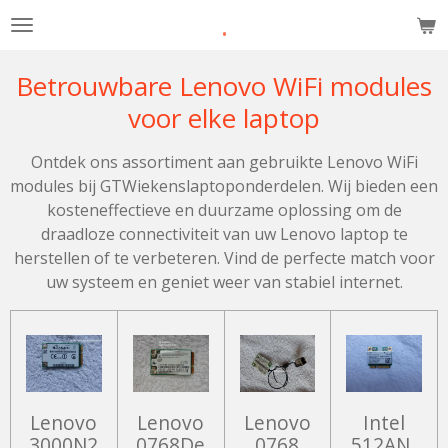
.
Ga
direct
naar
Betrouwbare Lenovo WiFi modules
de
voor elke laptop
hoofdinhoud
Ontdek ons assortiment aan gebruikte Lenovo WiFi
modules bij GTWiekenslaptoponderdelen. Wij bieden een
kosteneffectieve en duurzame oplossing om de
draadloze connectiviteit van uw Lenovo laptop te
herstellen of te verbeteren. Vind de perfecte match voor
uw systeem en geniet weer van stabiel internet.
Lenovo
Lenovo
Lenovo
Intel
3000N2
0768De
0768
512AN_