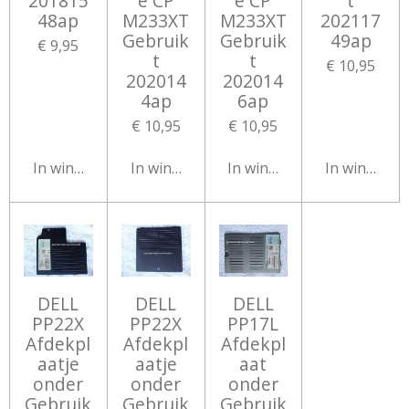
201815
e CP
e CP
t
48ap
M233XT
M233XT
202117
Gebruik
Gebruik
49ap
€ 9,95
t
t
€ 10,95
202014
202014
4ap
6ap
€ 10,95
€ 10,95
In winkelwagen
In winkelwagen
In winkelwagen
In winkelw
DELL
DELL
DELL
PP22X
PP22X
PP17L
Afdekpl
Afdekpl
Afdekpl
aatje
aatje
aat
onder
onder
onder
Gebruik
Gebruik
Gebruik