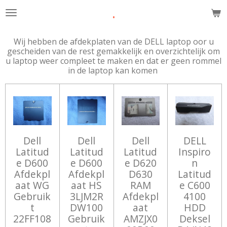
.
Ga
direct
naar
Wij hebben de afdekplaten van de DELL laptop oor u
de
gescheiden van de rest gemakkelijk en overzichtelijk om
hoofdinhoud
u laptop weer compleet te maken en dat er geen rommel
in de laptop kan komen
Dell
Dell
Dell
DELL
Latitud
Latitud
Latitud
Inspiro
e D600
e D600
e D620
n
Afdekpl
Afdekpl
D630
Latitud
aat WG
aat HS
RAM
e C600
Gebruik
3LJM2R
Afdekpl
4100
t
DW100
aat
HDD
22FF108
Gebruik
AMZJX0
Deksel