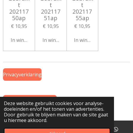
t
t
t
202117
202117
202117
50ap
51ap
55ap
€ 10,95
€ 10,95
€ 10,95
In winkelwagen
In winkelwagen
In winkelwagen
Privacyverklaring
Algemene Voorwaarden
Deze website gebruikt cookies voor analyse-
doeleinden en/of het tonen van advertenties.
© 2019 Onderdeel van
www.GTWiekens.nl
Door gebruik te blijven maken van de site gaat
u hiermee akkoord.