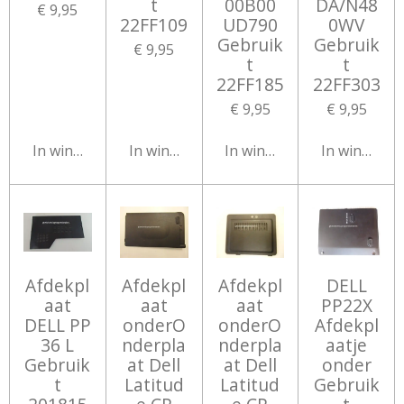
t
00B00
DA/N48
€ 9,95
22FF109
UD790
0WV
Gebruik
Gebruik
€ 9,95
t
t
22FF185
22FF303
€ 9,95
€ 9,95
In winkelwagen
In winkelwagen
In winkelwagen
In winkelw
Afdekpl
Afdekpl
Afdekpl
DELL
aat
aat
aat
PP22X
DELL PP
onderO
onderO
Afdekpl
36 L
nderpla
nderpla
aatje
Gebruik
at Dell
at Dell
onder
t
Latitud
Latitud
Gebruik