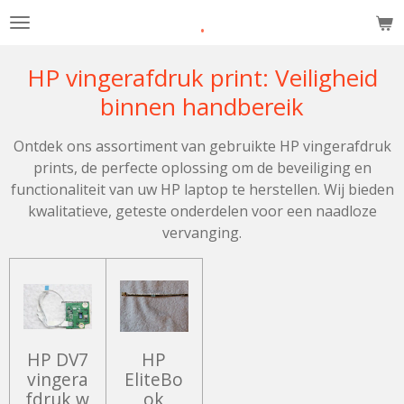
.
Ga
direct
naar
HP vingerafdruk print: Veiligheid
de
binnen handbereik
hoofdinhoud
Ontdek ons assortiment van gebruikte HP vingerafdruk
prints, de perfecte oplossing om de beveiliging en
functionaliteit van uw HP laptop te herstellen. Wij bieden
kwalitatieve, geteste onderdelen voor een naadloze
vervanging.
HP DV7
HP
vingera
EliteBo
fdruk w
ok