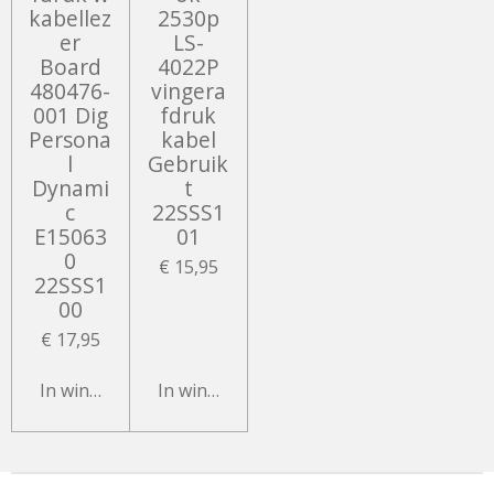
kabellez
2530p
er
LS-
Board
4022P
480476-
vingera
001 Dig
fdruk
Persona
kabel
l
Gebruik
Dynami
t
c
22SSS1
E15063
01
0
€ 15,95
22SSS1
00
€ 17,95
In winkelwagen
In winkelwagen