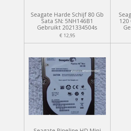
Seagate Harde Schijf 80 Gb
Seag
Sata SN: 5NH146B1
120
Gebruikt 2021334504s
Ge
€ 12,95
Seagate Pipeline HD Mini