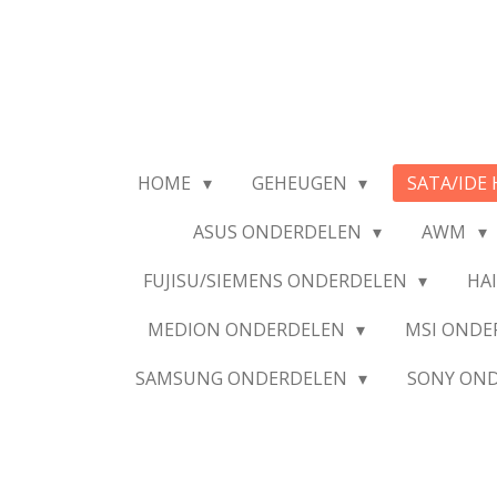
Ga
direct
naar
de
hoofdinhoud
HOME
GEHEUGEN
SATA/IDE 
ASUS ONDERDELEN
AWM
FUJISU/SIEMENS ONDERDELEN
HA
MEDION ONDERDELEN
MSI OND
SAMSUNG ONDERDELEN
SONY ON