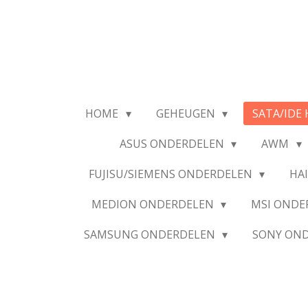
Ga
direct
naar
de
hoofdinhoud
HOME
GEHEUGEN
SATA/IDE 
ASUS ONDERDELEN
AWM
FUJISU/SIEMENS ONDERDELEN
HA
MEDION ONDERDELEN
MSI OND
SAMSUNG ONDERDELEN
SONY ON