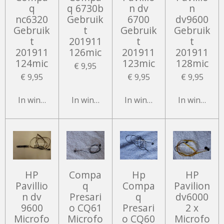
q
q 6730b
n dv
n
nc6320
Gebruik
6700
dv9600
Gebruik
t
Gebruik
Gebruik
t
201911
t
t
201911
126mic
201911
201911
124mic
123mic
128mic
€ 9,95
€ 9,95
€ 9,95
€ 9,95
In winkelwagen
In winkelwagen
In winkelwagen
In winkelw
HP
Compa
Hp
HP
Pavillio
q
Compa
Pavilion
n dv
Presari
q
dv6000
9600
o CQ61
Presari
2 x
Microfo
Microfo
o CQ60
Microfo