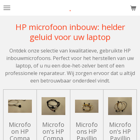
.
Ga
direct
naar
HP microfoon inbouw: helder
de
geluid voor uw laptop
hoofdinhoud
Ontdek onze selectie van kwalitatieve, gebruikte HP
inbouwmicrofoons. Perfect voor het herstellen van uw
laptop, of u nu een doe-het-zelver bent of een
professionele reparateur. Wij zorgen ervoor dat u altijd
een betrouwbaar onderdeel vindt.
Microfo
Microfo
Microfo
Microfo
on HP
on's HP
ons HP
on's HP
Compa
Compa
Pavillio
Pavillio