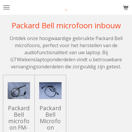
.
Ga
direct
naar
Packard Bell microfoon inbouw
de
hoofdinhoud
Ontdek onze hoogwaardige gebruikte Packard Bell
microfoons, perfect voor het herstellen van de
audiofunctionaliteit van uw laptop. Bij
GTWiekenslaptoponderdelen vindt u betrouwbare
vervangingsonderdelen die zorgvuldig zijn getest.
Packard
Packard
Bell
Bell
microfo
Microfo
on FM-
on