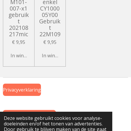
M101-
enkel
007-x1
CY1000
gebruik
05Y00
t
Gebruik
202108
t
217mic
22M109
€ 9,95
€ 9,95
In winkelwagen
In winkelwagen
Privacyverklaring
Algemene Voorwaarden
Deze website gebruikt cookies voor analyse-
doeleinden en/of het tonen van advertenties.
© 2019 Onderdeel van
www.GTWiekens.nl
Door gebruik te blijven maken van de site gaat