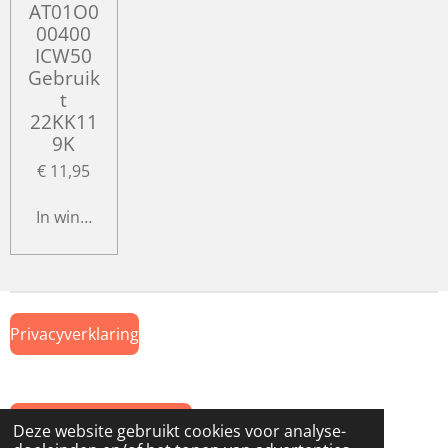
AT01O0
00400
ICW50
Gebruik
t
22KK11
9K
€ 11,95
In winkelwagen
Privacyverklaring
Algemene Voorwaarden
Deze website gebruikt cookies voor analyse-