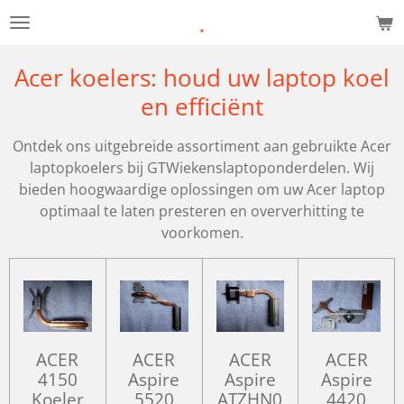
.
Ga
direct
naar
Acer koelers: houd uw laptop koel
de
en efficiënt
hoofdinhoud
Ontdek ons uitgebreide assortiment aan gebruikte Acer
laptopkoelers bij GTWiekenslaptoponderdelen. Wij
bieden hoogwaardige oplossingen om uw Acer laptop
optimaal te laten presteren en oververhitting te
voorkomen.
ACER
ACER
ACER
ACER
4150
Aspire
Aspire
Aspire
Koeler
5520
ATZHN0
4420