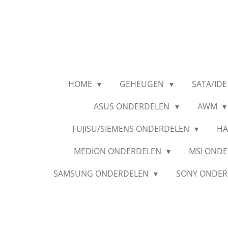
Ga
direct
naar
de
hoofdinhoud
HOME
GEHEUGEN
SATA/IDE
ASUS ONDERDELEN
AWM
FUJISU/SIEMENS ONDERDELEN
HA
MEDION ONDERDELEN
MSI OND
SAMSUNG ONDERDELEN
SONY ONDE