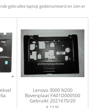
ende gebruikte laptop gedemonteerd en zien er
deksel
Lenovo 3000 N200
16a
Bovenplaat FA01D000500
Gebruikt 2021670/20
€ 13,95