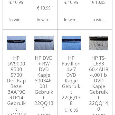
1
€ 10,95
€ 10,95
€ 10,95
€ 10,95
In winkelwagen
In winkelwagen
In winkelwagen
In winkelwa
HP
HP DVD
HP
HP TS-
DV9000
+ RW
Pavillion
L633
9500
DVD
dv 7
60.4AH8
9700
Kapje
DVD
4.001 b
Dvd Kap
500346-
Kapje
DVD
Bezel
001
Gebruik
Kapje
3AAT9C
Gebruik
t
Gebruik
RTP14
t
22QQ13
t
Gebruik
22QQ13
8
22QQ14
t
1
0
€ 10,95
22QQ13