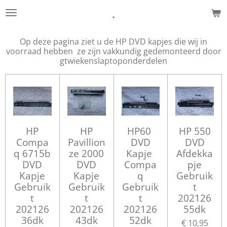
.
Ga
direct
naar
Op deze pagina ziet u de HP DVD kapjes die wij in
de
voorraad hebben ze zijn vakkundig gedemonteerd door
hoofdinhoud
gtwiekenslaptoponderdelen
HP
HP
HP60
HP 550
Compa
Pavillion
DVD
DVD
q 6715b
ze 2000
Kapje
Afdekka
DVD
DVD
Compa
pje
Kapje
Kapje
q
Gebruik
Gebruik
Gebruik
Gebruik
t
t
t
t
202126
202126
202126
202126
55dk
36dk
43dk
52dk
€ 10,95