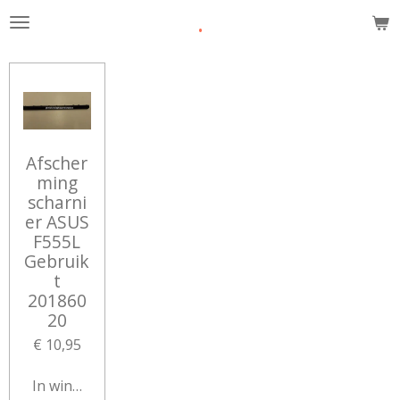
.
Ga
direct
naar
de
hoofdinhoud
Afscher
ming
scharni
er ASUS
F555L
Gebruik
t
201860
20
€ 10,95
In winkelwagen