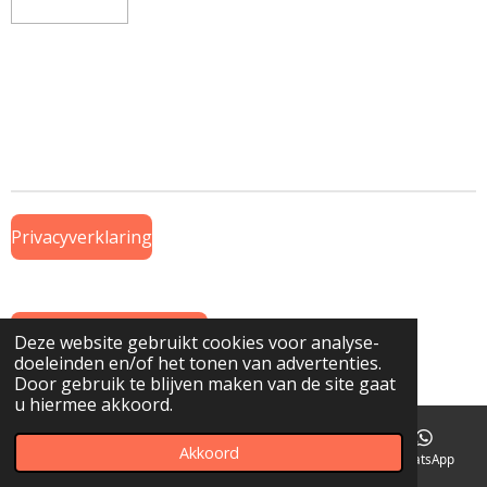
Privacyverklaring
Algemene Voorwaarden
Deze website gebruikt cookies voor analyse-
doeleinden en/of het tonen van advertenties.
© 2019 Onderdeel van
www.GTWiekens.nl
Door gebruik te blijven maken van de site gaat
u hiermee akkoord.
Akkoord
E-mailadres
Telefoonnummer
Kaart
WhatsApp