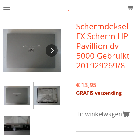
.
Ga
direct
naar
Schermdeksel
de
EX Scherm HP
hoofdinhoud
Pavillion dv
5000 Gebruikt
201929269/8
€ 13,95
GRATIS verzending
In winkelwagen