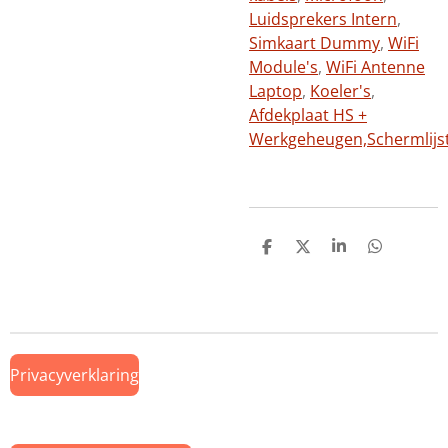
Luidsprekers Intern
,
Simkaart Dummy
,
WiFi
Module's
,
WiFi Antenne
Laptop
,
Koeler's
,
Afdekplaat HS +
Werkgeheugen,
Schermlijs
D
D
S
D
e
e
h
e
l
e
a
l
e
l
r
e
n
e
n
Privacyverklaring