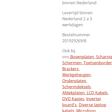
binnen Nederland
Levertijd binnen
Nederland 2 a 3
werkdagen
Bestelnummer
201929269/8
Ook bij
ons
Bovenplaten
,
Scharni
Schermen
,
Toetsenborde
Brackers
,
Werkgeheugen
,
Onderplaten
,
Schermdeksels
,
Afdekplaten
,
LCD Kabels
,
DVD Kapjes
,
Inverter
board's
,
Diverse laptop
kabels
,
Microfoon
,