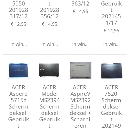
5050
t
363/12
Gebruik
201928
201928
t
€ 14,95
317/12
356/12
202145
1/17
€ 12,95
€ 14,95
€ 14,95
In winkelwagen
In winkelwagen
In winkelwagen
In winkelwa
ACER
ACER
ACER
ACER
Aspere
Model
AspireV
7520
5715z
MS2394
MS2392
Scherm
Scherm
Scherm
Scherm
deksel
deksel
deksel
deksel +
Gebruik
Gebruik
Gebruik
Scharni
t
t
t
eren
202149