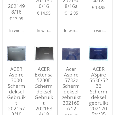
t
202150
202150
4/18
202149
0/16
8/16a
€ 13,95
8/16
€ 14,95
€ 12,95
€ 13,95
In winkelwagen
In winkelwagen
In winkelwagen
In winkelwa
ACER
ACER
Acer
ACER
Aspire
Extensa
Aspire
ASpire
3000
5230E
5732z
5536/52
Scherm
Scherm
Scherm
36
deksel
deksel
deksel
Scherm
Gebruik
Gebruik
gebruikt
deksel
t
t
202169
gebruikt
202157
202168
7/12
202170
3/10
4/18
5tr/35