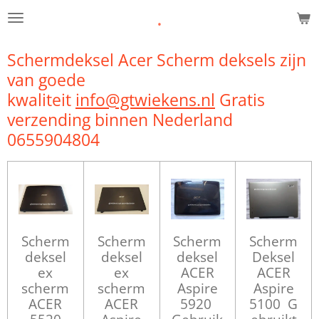
.
Ga
direct
naar
Schermdeksel Acer Scherm deksels zijn
de
van goede
hoofdinhoud
kwaliteit
info@gtwiekens.nl
Gratis
verzending binnen Nederland
0655904804
Scherm
Scherm
Scherm
Scherm
deksel
deksel
deksel
Deksel
ex
ex
ACER
ACER
scherm
scherm
Aspire
Aspire
ACER
ACER
5920
5100 G