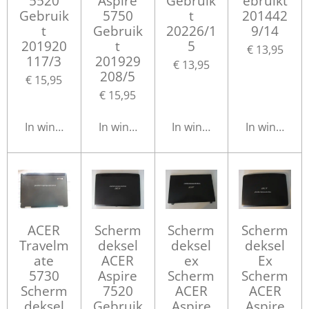
5520
Aspire
Gebruik
ebruikt
Gebruik
5750
t
201442
t
Gebruik
20226/1
9/14
201920
t
5
€ 13,95
117/3
201929
€ 13,95
208/5
€ 15,95
€ 15,95
In winkelwagen
In winkelwagen
In winkelwagen
In winkelwa
ACER
Scherm
Scherm
Scherm
Travelm
deksel
deksel
deksel
ate
ACER
ex
Ex
5730
Aspire
Scherm
Scherm
Scherm
7520
ACER
ACER
deksel
Gebruik
Aspire
Aspire