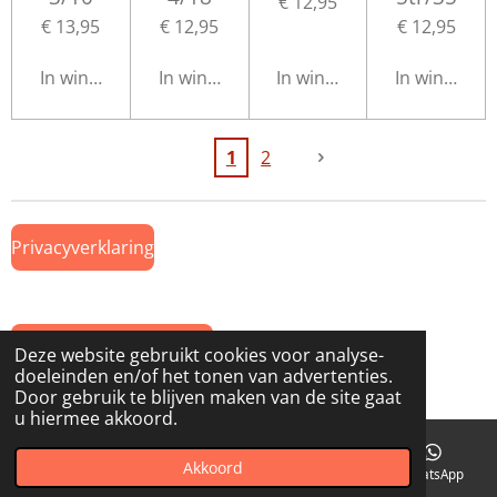
€ 12,95
€ 13,95
€ 12,95
€ 12,95
In winkelwagen
In winkelwagen
In winkelwagen
In winkelwa
1
2
Privacyverklaring
Algemene Voorwaarden
Deze website gebruikt cookies voor analyse-
doeleinden en/of het tonen van advertenties.
© 2019 Onderdeel van
www.GTWiekens.nl
Door gebruik te blijven maken van de site gaat
u hiermee akkoord.
Akkoord
E-mailadres
Telefoonnummer
Kaart
WhatsApp