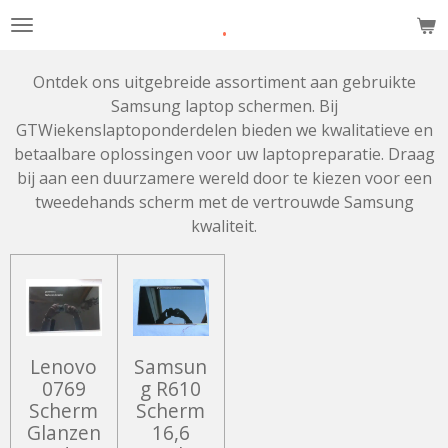
.
Ga
direct
naar
Ontdek ons uitgebreide assortiment aan gebruikte
de
Samsung laptop schermen. Bij
hoofdinhoud
GTWiekenslaptoponderdelen bieden we kwalitatieve en
betaalbare oplossingen voor uw laptopreparatie. Draag
bij aan een duurzamere wereld door te kiezen voor een
tweedehands scherm met de vertrouwde Samsung
kwaliteit.
Lenovo
Samsun
0769
g R610
Scherm
Scherm
Glanzen
16,6