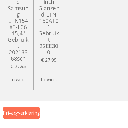
d
inch
Samsun
Glanzen
g
d LTN
LTN154
160AT0
X3-L06
1
15,4"
Gebruik
Gebruik
t
t
22EE30
202133
0
68sch
€ 27,95
€ 27,95
In winkelwagen
In winkelwagen
Privacyverklaring