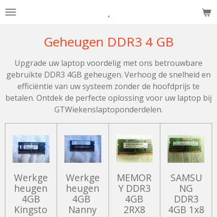
.
Ga
direct
naar
Geheugen DDR3 4 GB
de
hoofdinhoud
Upgrade uw laptop voordelig met ons betrouwbare
gebruikte DDR3 4GB geheugen. Verhoog de snelheid en
efficiëntie van uw systeem zonder de hoofdprijs te
betalen. Ontdek de perfecte oplossing voor uw laptop bij
GTWiekenslaptoponderdelen.
Werkge
Werkge
MEMOR
SAMSU
heugen
heugen
Y DDR3
NG
4GB
4GB
4GB
DDR3
Kingsto
Nanny
2RX8
4GB 1x8