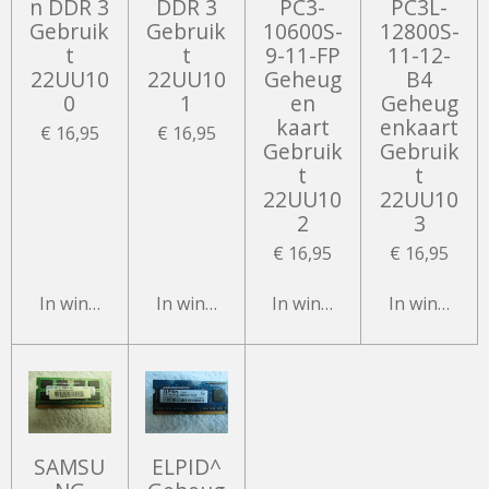
n DDR 3
DDR 3
PC3-
PC3L-
Gebruik
Gebruik
10600S-
12800S-
t
t
9-11-FP
11-12-
22UU10
22UU10
Geheug
B4
0
1
en
Geheug
kaart
enkaart
€ 16,95
€ 16,95
Gebruik
Gebruik
t
t
22UU10
22UU10
2
3
€ 16,95
€ 16,95
In winkelwagen
In winkelwagen
In winkelwagen
In winkelw
SAMSU
ELPID^