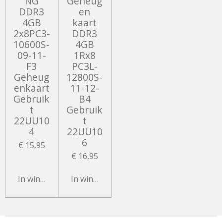
NG
Geheug
DDR3
en
4GB
kaart
2x8PC3-
DDR3
10600S-
4GB
09-11-
1Rx8
F3
PC3L-
Geheug
12800S-
enkaart
11-12-
Gebruik
B4
t
Gebruik
22UU10
t
4
22UU10
6
€ 15,95
€ 16,95
In winkelwagen
In winkelwagen