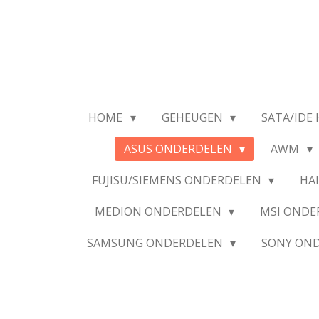
Ga
direct
naar
de
hoofdinhoud
HOME
GEHEUGEN
SATA/IDE 
ASUS ONDERDELEN
AWM
FUJISU/SIEMENS ONDERDELEN
HA
MEDION ONDERDELEN
MSI OND
SAMSUNG ONDERDELEN
SONY ON