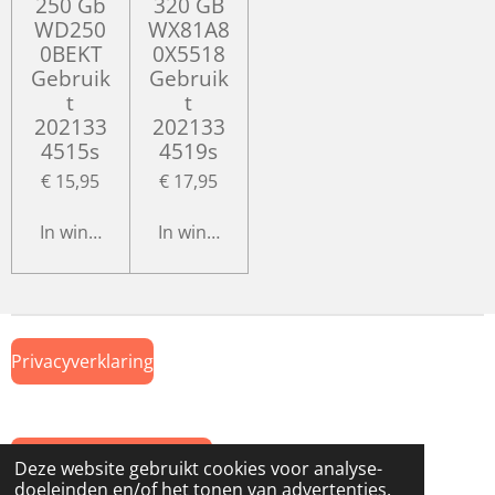
250 Gb
320 GB
WD250
WX81A8
0BEKT
0X5518
Gebruik
Gebruik
t
t
202133
202133
4515s
4519s
€ 15,95
€ 17,95
In winkelwagen
In winkelwagen
Privacyverklaring
Algemene Voorwaarden
Deze website gebruikt cookies voor analyse-
doeleinden en/of het tonen van advertenties.