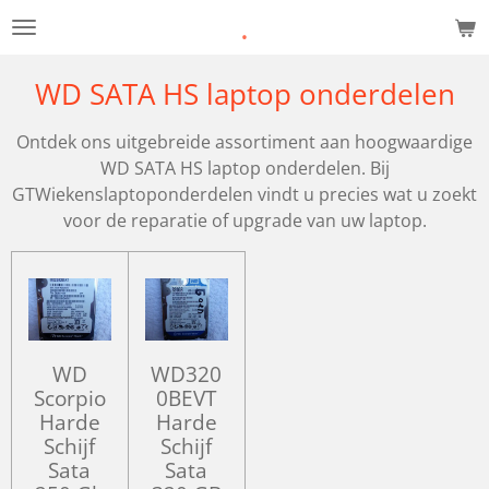
.
Ga
direct
naar
WD SATA HS laptop onderdelen
de
hoofdinhoud
Ontdek ons uitgebreide assortiment aan hoogwaardige
WD SATA HS laptop onderdelen. Bij
GTWiekenslaptoponderdelen vindt u precies wat u zoekt
voor de reparatie of upgrade van uw laptop.
WD
WD320
Scorpio
0BEVT
Harde
Harde
Schijf
Schijf
Sata
Sata