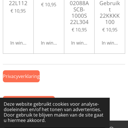
22L112
02088A
Gebruik
€ 10,95
SCB-
t
€ 10,95
1000S
22KKKK
22L304
100
€ 10,95
€ 10,95
In winkelwagen
In winkelwagen
In winkelwagen
In winkelwa
Privacyverklaring
Algemene Voorwaarden
Deze website gebruikt cookies voor analyse-
doeleinden en/of het tonen van advertenties.
© 2019 Onderdeel van
www.GTWiekens.nl
Door gebruik te blijven maken van de site gaat
u hiermee akkoord.