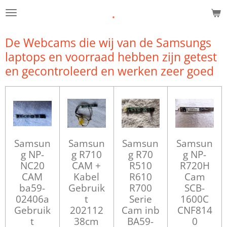
.
Ga
direct
naar
De Webcams die wij van de Samsungs
de
laptops en voorraad hebben zijn getest
hoofdinhoud
en gecontroleerd en werken zeer goed
Samsun
Samsun
Samsun
Samsun
g NP-
g R710
g R70
g NP-
NC20
CAM +
R510
R720H
CAM
Kabel
R610
Cam
ba59-
Gebruik
R700
SCB-
02406a
t
Serie
1600C
Gebruik
202112
Cam inb
CNF814
t
38cm
BA59-
0