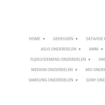
Ga
direct
naar
de
hoofdinhoud
HOME
GEHEUGEN
SATA/IDE 
ASUS ONDERDELEN
AWM
FUJISU/SIEMENS ONDERDELEN
HA
MEDION ONDERDELEN
MSI OND
SAMSUNG ONDERDELEN
SONY ON