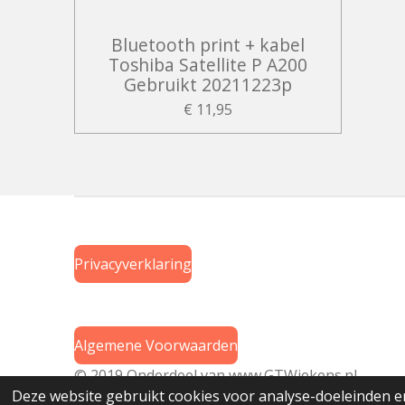
Bluetooth print + kabel
Toshiba Satellite P A200
Gebruikt 20211223p
€ 11,95
Privacyverklaring
Algemene Voorwaarden
© 2019 Onderdeel van
www.GTWiekens.nl
Deze website gebruikt cookies voor analyse-doeleinden en