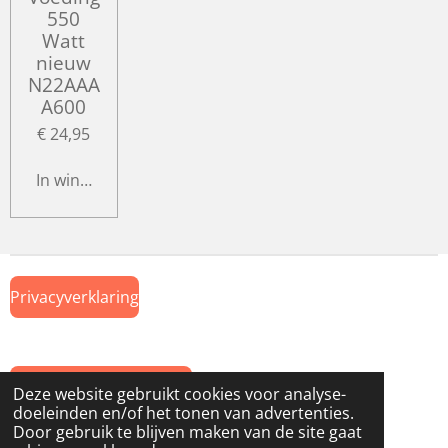
550
Watt
nieuw
N22AAA
A600
€ 24,95
In winkelwagen
Privacyverklaring
Algemene Voorwaarden
Deze website gebruikt cookies voor analyse-
doeleinden en/of het tonen van advertenties.
© 2019 Onderdeel van
www.GTWiekens.nl
Door gebruik te blijven maken van de site gaat