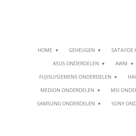
Ga
direct
naar
de
hoofdinhoud
HOME
GEHEUGEN
SATA/IDE 
ASUS ONDERDELEN
AWM
FUJISU/SIEMENS ONDERDELEN
HA
MEDION ONDERDELEN
MSI OND
SAMSUNG ONDERDELEN
SONY ON