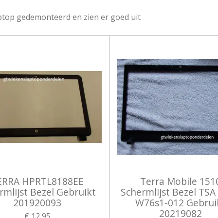
ptop gedemonteerd en zien er goed uit
ERRA HPRTL8188EE
Terra Mobile 151
rmlijst Bezel Gebruikt
Schermlijst Bezel TSA
201920093
W76s1-012 Gebrui
20219082
€ 12,95