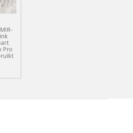
WMIR-
ink
art
o Pro
ruikt