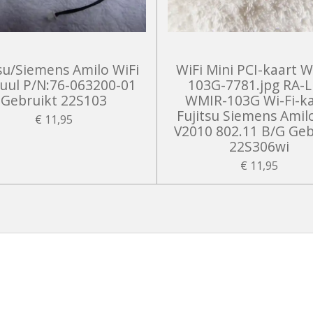
tsu/Siemens Amilo WiFi
WiFi Mini PCI-kaart 
ul P/N:76-063200-01
103G-7781.jpg RA-L
Gebruikt 22S103
WMIR-103G Wi-Fi-ka
Fujitsu Siemens Amil
€ 11,95
V2010 802.11 B/G Geb
22S306wi
€ 11,95