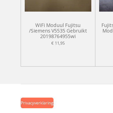
WiFi Moduul Fujitsu
Fuji
/Siemens V5535 Gebruikt
Modu
20198764955wi
€ 11,95
Privacyverklaring