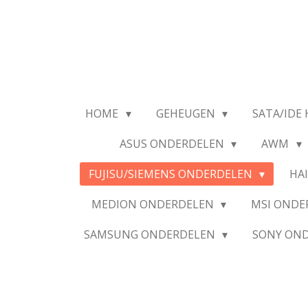
Ga
direct
naar
de
hoofdinhoud
HOME
GEHEUGEN
SATA/IDE 
ASUS ONDERDELEN
AWM
FUJISU/SIEMENS ONDERDELEN
HA
MEDION ONDERDELEN
MSI OND
SAMSUNG ONDERDELEN
SONY ON