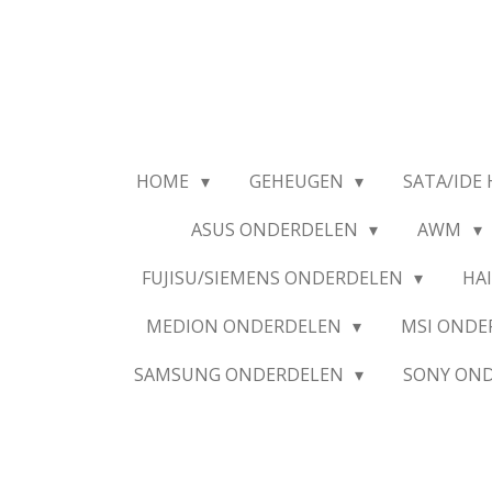
Ga
direct
naar
de
hoofdinhoud
HOME
GEHEUGEN
SATA/IDE 
ASUS ONDERDELEN
AWM
FUJISU/SIEMENS ONDERDELEN
HA
MEDION ONDERDELEN
MSI OND
SAMSUNG ONDERDELEN
SONY ON