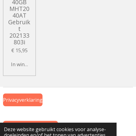
40GB
MHT20
40AT
Gebruik
t
202133
803i
€ 15,95
In winkelwagen
Privacyverklaring
Algemene Voorwaarden
Deze website gebruikt cookies voor analyse-
doeleinden en/of het tonen van advertenties.