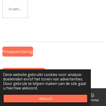
In winkelwagen
Privacyverklaring
Algemene Voorwaarden
Deze website gebruikt cookies voor analyse-
doeleinden en/of het tonen van advertenties.
© 2019 Onderdeel van
www.GTWiekens.nl
Door gebruik te blijven maken van de site gaat
u hiermee akkoord.
Akkoord
E-mailadres
Telefoonnummer
Kaart
WhatsApp