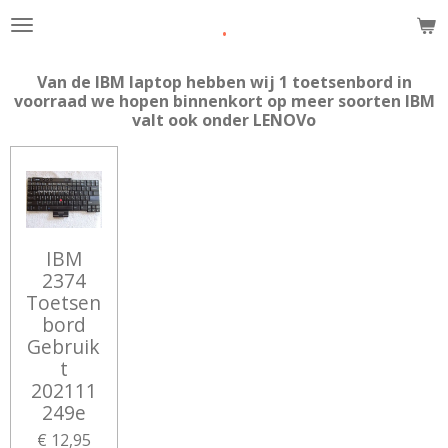
.
Ga
direct
naar
Van de IBM laptop hebben wij 1 toetsenbord in
de
voorraad we hopen binnenkort op meer soorten IBM
hoofdinhoud
valt ook onder LENOVo
IBM
2374
Toetsen
bord
Gebruik
t
202111
249e
€ 12,95