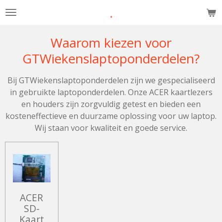
.
Ga
direct
naar
Waarom kiezen voor
de
GTWiekenslaptoponderdelen?
hoofdinhoud
Bij GTWiekenslaptoponderdelen zijn we gespecialiseerd
in gebruikte laptoponderdelen. Onze ACER kaartlezers
en houders zijn zorgvuldig getest en bieden een
kosteneffectieve en duurzame oplossing voor uw laptop.
Wij staan voor kwaliteit en goede service.
ACER
SD-
Kaart