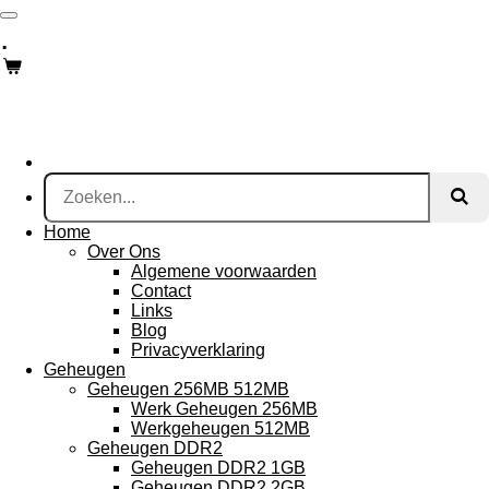
Ga
.
direct
naar
de
hoofdinhoud
Home
Over Ons
Algemene voorwaarden
Contact
Links
Blog
Privacyverklaring
Geheugen
Geheugen 256MB 512MB
Werk Geheugen 256MB
Werkgeheugen 512MB
Geheugen DDR2
Geheugen DDR2 1GB
Geheugen DDR2 2GB