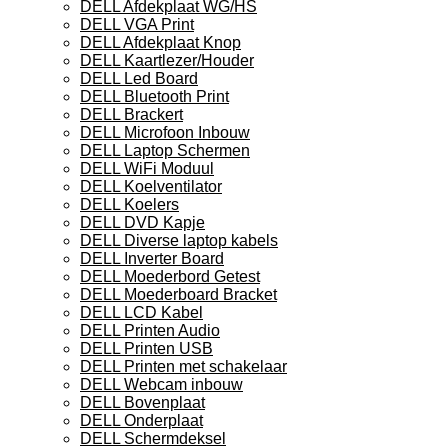
DELL Afdekplaat WG/HS
DELL VGA Print
DELL Afdekplaat Knop
DELL Kaartlezer/Houder
DELL Led Board
DELL Bluetooth Print
DELL Brackert
DELL Microfoon Inbouw
DELL Laptop Schermen
DELL WiFi Moduul
DELL Koelventilator
DELL Koelers
DELL DVD Kapje
DELL Diverse laptop kabels
DELL Inverter Board
DELL Moederbord Getest
DELL Moederboard Bracket
DELL LCD Kabel
DELL Printen Audio
DELL Printen USB
DELL Printen met schakelaar
DELL Webcam inbouw
DELL Bovenplaat
DELL Onderplaat
DELL Schermdeksel