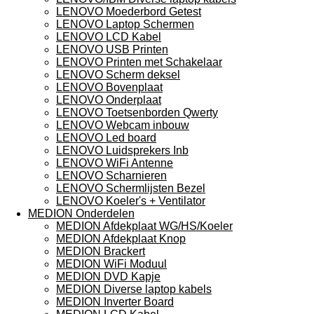
LENOVO Moederbord Getest
LENOVO Laptop Schermen
LENOVO LCD Kabel
LENOVO USB Printen
LENOVO Printen met Schakelaar
LENOVO Scherm deksel
LENOVO Bovenplaat
LENOVO Onderplaat
LENOVO Toetsenborden Qwerty
LENOVO Webcam inbouw
LENOVO Led board
LENOVO Luidsprekers Inb
LENOVO WiFi Antenne
LENOVO Scharnieren
LENOVO Schermlijsten Bezel
LENOVO Koeler's + Ventilator
MEDION Onderdelen
MEDION Afdekplaat WG/HS/Koeler
MEDION Afdekplaat Knop
MEDION Brackert
MEDION WiFi Moduul
MEDION DVD Kapje
MEDION Diverse laptop kabels
MEDION Inverter Board