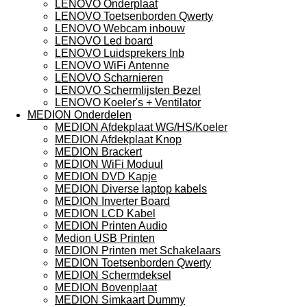
LENOVO Onderplaat
LENOVO Toetsenborden Qwerty
LENOVO Webcam inbouw
LENOVO Led board
LENOVO Luidsprekers Inb
LENOVO WiFi Antenne
LENOVO Scharnieren
LENOVO Schermlijsten Bezel
LENOVO Koeler's + Ventilator
MEDION Onderdelen
MEDION Afdekplaat WG/HS/Koeler
MEDION Afdekplaat Knop
MEDION Brackert
MEDION WiFi Moduul
MEDION DVD Kapje
MEDION Diverse laptop kabels
MEDION Inverter Board
MEDION LCD Kabel
MEDION Printen Audio
Medion USB Printen
MEDION Printen met Schakelaars
MEDION Toetsenborden Qwerty
MEDION Schermdeksel
MEDION Bovenplaat
MEDION Simkaart Dummy