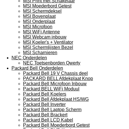
MSI Print met Schakelaar
MSI Moederbord Getest
MSI Schermdeksel
MSI Bovenplaat
MSI Onderplaat
MSI Microfoon
MSI WiFi Antenne
MSI Webcam inbouw
MSI Koeler's + Ventilator
MSI Schermlijsten Bezel
MSI Scharnieren
NEC Onderdelen
NEC Toetsenborden Qwerty
Packard Bell Onderdelen
Packard Bell 19 V Chassis deel
PACKARD BELL Afdekplaat Knop
Packard Bell Microfoon Inbouw
Packard BELL WiFi Moduul
Packard Bell Koelers
Packard Bell Afdekplaat HS/WG
Packard Bell Inverter
Packard Bell Laptop Scherm
Packard Bell Brackert
Packard Bell LCD Kabel
Packard Bell Moederbord Getest