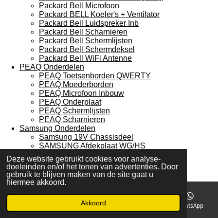
Packard Bell Microfoon
Packard BELL Koeler's + Ventilator
Packard Bell Luidspreker Inb
Packard Bell Scharnieren
Packard Bell Schermlijsten
Packard Bell Schermdeksel
Packard Bell WiFi Antenne
PEAQ Onderdelen
PEAQ Toetsenborden QWERTY
PEAQ Moederborden
PEAQ Microfoon Inbouw
PEAQ Onderplaat
PEAQ Schermlijsten
PEAQ Scharnieren
Samsung Onderdelen
Samsung 19V Chassisdeel
SAMSUNG Afdekplaat WG/HS
SAMSUNG Koeler's + Ventilator
Deze website gebruikt cookies voor analyse-
SAMSUNG Bluetooth Print
doeleinden en/of het tonen van advertenties. Door
SAMSUNG Koelers
gebruik te blijven maken van de site gaat u
SAMSUNG Microfoon Inbouw
hiermee akkoord.
SAMSUNG Brackert
Samsung Laptop Schermen
Akkoord
E-mailadres
Telefoonnummer
Kaart
WhatsApp
SAMSUNG Inverter Board
SAMSUNG Diverse laptop kabels