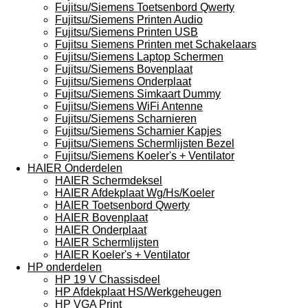
Fujitsu/Siemens Toetsenbord Qwerty
Fujitsu/Siemens Printen Audio
Fujitsu/Siemens Printen USB
Fujitsu Siemens Printen met Schakelaars
Fujitsu/Siemens Laptop Schermen
Fujitsu/Siemens Bovenplaat
Fujitsu/Siemens Onderplaat
Fujitsu/Siemens Simkaart Dummy
Fujitsu/Siemens WiFi Antenne
Fujitsu/Siemens Scharnieren
Fujitsu/Siemens Scharnier Kapjes
Fujitsu/Siemens Schermlijsten Bezel
Fujitsu/Siemens Koeler's + Ventilator
HAIER Onderdelen
HAIER Schermdeksel
HAIER Afdekplaat Wg/Hs/Koeler
HAIER Toetsenbord Qwerty
HAIER Bovenplaat
HAIER Onderplaat
HAIER Schermlijsten
HAIER Koeler's + Ventilator
HP onderdelen
HP 19 V Chassisdeel
HP Afdekplaat HS/Werkgeheugen
HP VGA Print