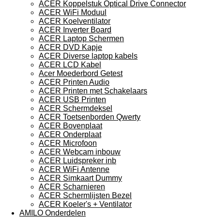
ACER Koppelstuk Optical Drive Connector
ACER WiFi Moduul
ACER Koelventilator
ACER Inverter Board
ACER Laptop Schermen
ACER DVD Kapje
ACER Diverse laptop kabels
ACER LCD Kabel
Acer Moederbord Getest
ACER Printen Audio
ACER Printen met Schakelaars
ACER USB Printen
ACER Schermdeksel
ACER Toetsenborden Qwerty
ACER Bovenplaat
ACER Onderplaat
ACER Microfoon
ACER Webcam inbouw
ACER Luidspreker inb
ACER WiFi Antenne
ACER Simkaart Dummy
ACER Scharnieren
ACER Schermlijsten Bezel
ACER Koeler's + Ventilator
AMILO Onderdelen