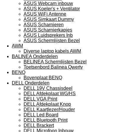
ASUS Webcam inbouw
ASUS Koeler's + Ventilator
ASUS WiFi Antenne
ASUS Simkaart Dummy
ASUS Scharnieren
ASUS Scharnierkapjes
ASUS Luidsprekers Inb
ASUS Schermlijsten Bezel
AWM
Diverse laptop kabels AWM
BALINEA Onderdelen
BELINEA Schermlijsten Bezel
Toetsenbord Balinea Qwerty
BENQ
Bovenplaat BENQ
DELL Onderdelen
DELL 19V Chassisdeel
DELL Afdekplaat WG/HS
DELL VGA Print
DELL Afdekplaat Knop
DELL Kaartlezer/Houder
DELL Led Board
DELL Bluetooth Print
DELL Brackert
DELL Microfoon Inbouw