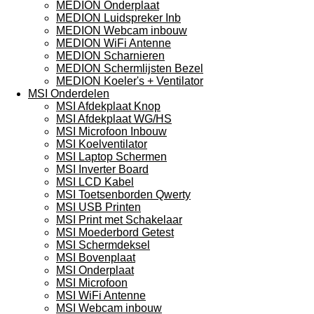
MEDION Onderplaat
MEDION Luidspreker Inb
MEDION Webcam inbouw
MEDION WiFi Antenne
MEDION Scharnieren
MEDION Schermlijsten Bezel
MEDION Koeler's + Ventilator
MSI Onderdelen
MSI Afdekplaat Knop
MSI Afdekplaat WG/HS
MSI Microfoon Inbouw
MSI Koelventilator
MSI Laptop Schermen
MSI Inverter Board
MSI LCD Kabel
MSI Toetsenborden Qwerty
MSI USB Printen
MSI Print met Schakelaar
MSI Moederbord Getest
MSI Schermdeksel
MSI Bovenplaat
MSI Onderplaat
MSI Microfoon
MSI WiFi Antenne
MSI Webcam inbouw