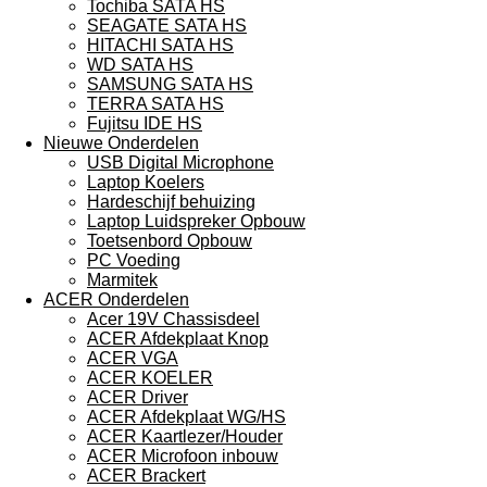
Tochiba SATA HS
SEAGATE SATA HS
HITACHI SATA HS
WD SATA HS
SAMSUNG SATA HS
TERRA SATA HS
Fujitsu IDE HS
Nieuwe Onderdelen
USB Digital Microphone
Laptop Koelers
Hardeschijf behuizing
Laptop Luidspreker Opbouw
Toetsenbord Opbouw
PC Voeding
Marmitek
ACER Onderdelen
Acer 19V Chassisdeel
ACER Afdekplaat Knop
ACER VGA
ACER KOELER
ACER Driver
ACER Afdekplaat WG/HS
ACER Kaartlezer/Houder
ACER Microfoon inbouw
ACER Brackert