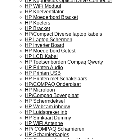
HP Koppelstuk Optical Drive Connector
HP WiFi Moduul
HP Koelventilator
HP Moederbord Bracket
HP Koelers
HP Bracket
HP/Compact Diverse laptop kabels
HP Laptop Schermen
HP Inverter Board
HP Moederbord Getest
HP LCD Kabel
HP Toetsenborden Compaq Qwerty
HP Printen Audio
HP Printen USB
HP Printen met Schakelaars
HP/COMPAQ Onderplaat
HP Microfoon
HP/Compaq Bovenplaat
HP Schermdeksel
HP Webcam inbouw
HP Luidspreker inb
HP Simkaart Dummy
HP WiFi Antenne
HP/ COMPAQ Scharnieren
HP Scharnierkapjes