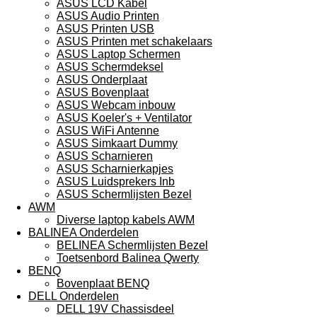
ASUS LCD Kabel
ASUS Audio Printen
ASUS Printen USB
ASUS Printen met schakelaars
ASUS Laptop Schermen
ASUS Schermdeksel
ASUS Onderplaat
ASUS Bovenplaat
ASUS Webcam inbouw
ASUS Koeler's + Ventilator
ASUS WiFi Antenne
ASUS Simkaart Dummy
ASUS Scharnieren
ASUS Scharnierkapjes
ASUS Luidsprekers Inb
ASUS Schermlijsten Bezel
AWM
Diverse laptop kabels AWM
BALINEA Onderdelen
BELINEA Schermlijsten Bezel
Toetsenbord Balinea Qwerty
BENQ
Bovenplaat BENQ
DELL Onderdelen
DELL 19V Chassisdeel