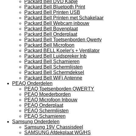
Packard Bell DVD Kapje
Packard Bell Bluetooth Print
Packard Bell Printen USB
Packard Bell Printen met Schakelaar
Packard Bell Webcam inbouw
Packard Bell Bovenplaat
Packard Bell Onderplaat
Packard Bell Toetsenborden Qwerty
Packard Bell Microfoon
Packard BELL Koeler's + Ventilator
Packard Bell Luidspreker Inb
Packard Bell Scharnieren
Packard Bell Schermlijsten
Packard Bell Schermdeksel
Packard Bell WiFi Antenne
PEAQ Onderdelen
PEAQ Toetsenborden QWERTY
PEAQ Moederborden
PEAQ Microfoon Inbouw
PEAQ Onderplaat
PEAQ Schermlijsten
PEAQ Scharnieren
Samsung Onderdelen
Samsung 19V Chassisdeel
SAMSUNG Afdekplaat WG/HS