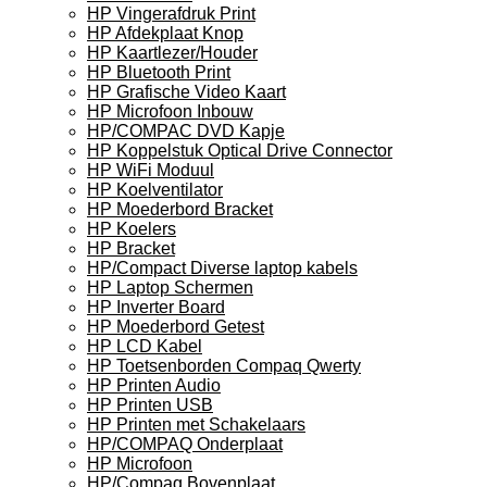
HP Vingerafdruk Print
HP Afdekplaat Knop
HP Kaartlezer/Houder
HP Bluetooth Print
HP Grafische Video Kaart
HP Microfoon Inbouw
HP/COMPAC DVD Kapje
HP Koppelstuk Optical Drive Connector
HP WiFi Moduul
HP Koelventilator
HP Moederbord Bracket
HP Koelers
HP Bracket
HP/Compact Diverse laptop kabels
HP Laptop Schermen
HP Inverter Board
HP Moederbord Getest
HP LCD Kabel
HP Toetsenborden Compaq Qwerty
HP Printen Audio
HP Printen USB
HP Printen met Schakelaars
HP/COMPAQ Onderplaat
HP Microfoon
HP/Compaq Bovenplaat