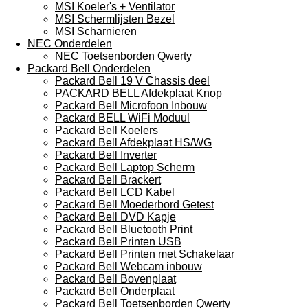
MSI Koeler's + Ventilator
MSI Schermlijsten Bezel
MSI Scharnieren
NEC Onderdelen
NEC Toetsenborden Qwerty
Packard Bell Onderdelen
Packard Bell 19 V Chassis deel
PACKARD BELL Afdekplaat Knop
Packard Bell Microfoon Inbouw
Packard BELL WiFi Moduul
Packard Bell Koelers
Packard Bell Afdekplaat HS/WG
Packard Bell Inverter
Packard Bell Laptop Scherm
Packard Bell Brackert
Packard Bell LCD Kabel
Packard Bell Moederbord Getest
Packard Bell DVD Kapje
Packard Bell Bluetooth Print
Packard Bell Printen USB
Packard Bell Printen met Schakelaar
Packard Bell Webcam inbouw
Packard Bell Bovenplaat
Packard Bell Onderplaat
Packard Bell Toetsenborden Qwerty