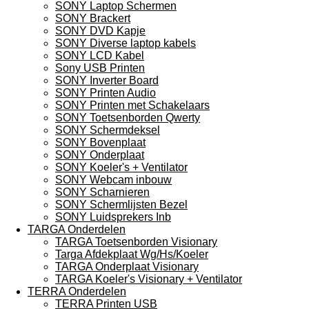
SONY Laptop Schermen
SONY Brackert
SONY DVD Kapje
SONY Diverse laptop kabels
SONY LCD Kabel
Sony USB Printen
SONY Inverter Board
SONY Printen Audio
SONY Printen met Schakelaars
SONY Toetsenborden Qwerty
SONY Schermdeksel
SONY Bovenplaat
SONY Onderplaat
SONY Koeler's + Ventilator
SONY Webcam inbouw
SONY Scharnieren
SONY Schermlijsten Bezel
SONY Luidsprekers Inb
TARGA Onderdelen
TARGA Toetsenborden Visionary
Targa Afdekplaat Wg/Hs/Koeler
TARGA Onderplaat Visionary
TARGA Koeler's Visionary + Ventilator
TERRA Onderdelen
TERRA Printen USB