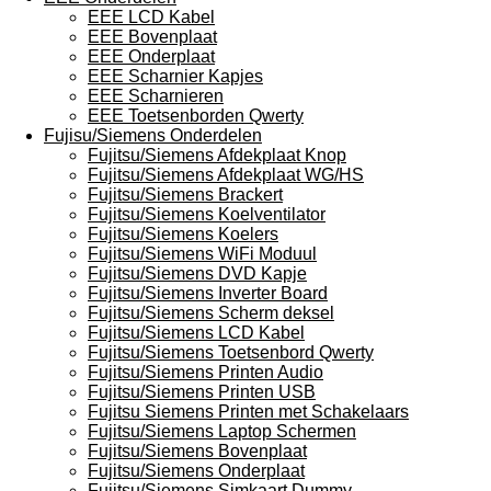
EEE LCD Kabel
EEE Bovenplaat
EEE Onderplaat
EEE Scharnier Kapjes
EEE Scharnieren
EEE Toetsenborden Qwerty
Fujisu/Siemens Onderdelen
Fujitsu/Siemens Afdekplaat Knop
Fujitsu/Siemens Afdekplaat WG/HS
Fujitsu/Siemens Brackert
Fujitsu/Siemens Koelventilator
Fujitsu/Siemens Koelers
Fujitsu/Siemens WiFi Moduul
Fujitsu/Siemens DVD Kapje
Fujitsu/Siemens Inverter Board
Fujitsu/Siemens Scherm deksel
Fujitsu/Siemens LCD Kabel
Fujitsu/Siemens Toetsenbord Qwerty
Fujitsu/Siemens Printen Audio
Fujitsu/Siemens Printen USB
Fujitsu Siemens Printen met Schakelaars
Fujitsu/Siemens Laptop Schermen
Fujitsu/Siemens Bovenplaat
Fujitsu/Siemens Onderplaat
Fujitsu/Siemens Simkaart Dummy