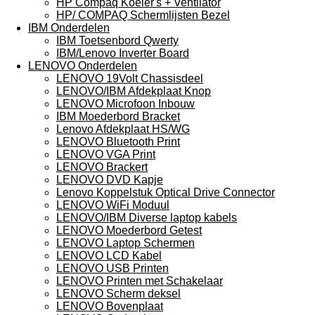
HP Compaq Koeler's + Ventilator
HP/ COMPAQ Schermlijsten Bezel
IBM Onderdelen
IBM Toetsenbord Qwerty
IBM/Lenovo Inverter Board
LENOVO Onderdelen
LENOVO 19Volt Chassisdeel
LENOVO/IBM Afdekplaat Knop
LENOVO Microfoon Inbouw
IBM Moederbord Bracket
Lenovo Afdekplaat HS/WG
LENOVO Bluetooth Print
LENOVO VGA Print
LENOVO Brackert
LENOVO DVD Kapje
Lenovo Koppelstuk Optical Drive Connector
LENOVO WiFi Moduul
LENOVO/IBM Diverse laptop kabels
LENOVO Moederbord Getest
LENOVO Laptop Schermen
LENOVO LCD Kabel
LENOVO USB Printen
LENOVO Printen met Schakelaar
LENOVO Scherm deksel
LENOVO Bovenplaat