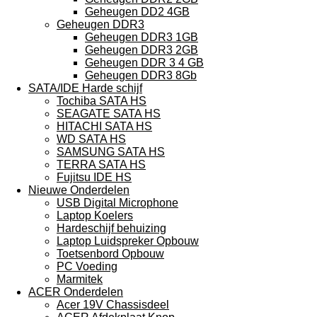
Geheugen DD2 4GB
Geheugen DDR3
Geheugen DDR3 1GB
Geheugen DDR3 2GB
Geheugen DDR 3 4 GB
Geheugen DDR3 8Gb
SATA/IDE Harde schijf
Tochiba SATA HS
SEAGATE SATA HS
HITACHI SATA HS
WD SATA HS
SAMSUNG SATA HS
TERRA SATA HS
Fujitsu IDE HS
Nieuwe Onderdelen
USB Digital Microphone
Laptop Koelers
Hardeschijf behuizing
Laptop Luidspreker Opbouw
Toetsenbord Opbouw
PC Voeding
Marmitek
ACER Onderdelen
Acer 19V Chassisdeel