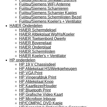
Fujitsu/Siemens WiFi Antenne
Fujitsu/Siemens Scharnieren
Fujitsu/Siemens Scharnier Kapjes
Fujitsu/Siemens Schermlijsten Bezel
Fujitsu/Siemens Koeler's + Ventilator
HAIER Onderdelen
HAIER Schermdeksel
HAIER Afdekplaat Wg/Hs/Koeler
HAIER Toetsenbord Qwerty
HAIER Bovenplaat
HAIER Onderplaat
HAIER Schermlijsten
HAIER Koeler's + Ventilator
HP onderdelen
HP 19 V Chassisdeel
HP Afdekplaat HS/Werkgeheugen
HP VGA Print
HP Vingerafdruk Print
HP Afdekplaat Knop
HP Kaartlezer/Houder
HP Bluetooth Print
HP Grafische Video Kaart
HP Microfoon Inbouw
HP/COMPAC DVD Kapje