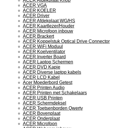
ACER Afdekplaat Knop
ACER VGA
ACER KOELER
ACER Driver
ACER Afdekplaat WG/HS
ACER Kaartlezer/Houder
ACER Microfoon inbouw
ACER Brackert
ACER Koppelstuk Optical Drive Connector
ACER WiFi Moduul
ACER Koelventilator
ACER Inverter Board
ACER Laptop Schermen
ACER DVD Kapje
ACER Diverse laptop kabels
ACER LCD Kabel
Acer Moederbord Getest
ACER Printen Audio
ACER Printen met Schakelaars
ACER USB Printen
ACER Schermdeksel
ACER Toetsenborden Qwerty
ACER Bovenplaat
ACER Onderplaat
ACER Microfoon