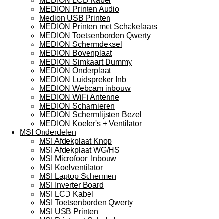
MEDION LCD Kabel
MEDION Printen Audio
Medion USB Printen
MEDION Printen met Schakelaars
MEDION Toetsenborden Qwerty
MEDION Schermdeksel
MEDION Bovenplaat
MEDION Simkaart Dummy
MEDION Onderplaat
MEDION Luidspreker Inb
MEDION Webcam inbouw
MEDION WiFi Antenne
MEDION Scharnieren
MEDION Schermlijsten Bezel
MEDION Koeler's + Ventilator
MSI Onderdelen
MSI Afdekplaat Knop
MSI Afdekplaat WG/HS
MSI Microfoon Inbouw
MSI Koelventilator
MSI Laptop Schermen
MSI Inverter Board
MSI LCD Kabel
MSI Toetsenborden Qwerty
MSI USB Printen