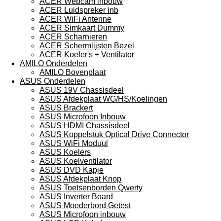
ACER Webcam inbouw
ACER Luidspreker inb
ACER WiFi Antenne
ACER Simkaart Dummy
ACER Scharnieren
ACER Schermlijsten Bezel
ACER Koeler's + Ventilator
AMILO Onderdelen
AMILO Bovenplaat
ASUS Onderdelen
ASUS 19V Chassisdeel
ASUS Afdekplaat WG/HS/Koelingen
ASUS Brackert
ASUS Microfoon Inbouw
ASUS HDMI Chassisdeel
ASUS Koppelstuk Optical Drive Connector
ASUS WiFi Moduul
ASUS Koelers
ASUS Koelventilator
ASUS DVD Kapje
ASUS Afdekplaat Knop
ASUS Toetsenborden Qwerty
ASUS Inverter Board
ASUS Moederbord Getest
ASUS Microfoon inbouw