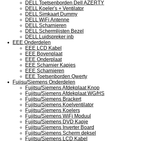
DELL Toetsenborden Dell AZERTY
DELL Koeler's + Ventilator
DELL Simkaart Dummy
DELL WiFi Antenne
DELL Scharnieren
DELL Schermlijsten Bezel
DELL Luidspreker inb
EEE Onderdelen
EEE LCD Kabel
EEE Bovenplaat
EEE Onderplaat
EEE Scharnier Kapjes
EEE Scharnieren
EEE Toetsenborden Qwerty
Fujisu/Siemens Onderdelen
Fujitsu/Siemens Afdekplaat Knop
Fujitsu/Siemens Afdekplaat WG/HS
Fujitsu/Siemens Brackert
Fujitsu/Siemens Koelventilator
Fujitsu/Siemens Koelers
Fujitsu/Siemens WiFi Moduul
Fujitsu/Siemens DVD Kapje
Fujitsu/Siemens Inverter Board
Fujitsu/Siemens Scherm deksel
Fujitsu/Siemens LCD Kabel