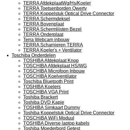
TERRA AfdekplaatWg/Hs/Koeler
TERRA Toetsenborden Qwerty
TERRA Koppelstuk Optical Drive Connector
TERRA Schermdeksel
TERRA Bovenplaat
TERRA Schermlijsten Bezel
TERRA Onderplaat
Terra Webcam inbouw
TERRA Scharnieren TERRA
TERRA Koeler's + Ventilator
Toschiba Onderdelen
TOSHIBA Afdekplaat Knop
TOSCHIBA Afdekplaat HS/WG
TOSCHIBA Microfoon Inbouw
TOSCHIBA Koelventilator
Toschiba Bluetooth Print
TOSHIBA Koelers
TOSCHIBA VGA Print
Toshiba Brackert
Toshiba DVD Kapje
TOSHIBA Simkaart Dummy
Toshiba Koppelstuk Optical Drive Connector
TOSCHiBA WiFi Moduul
TOSHIBA Diverse laptop kabels
Toshiba Moederbord Getest