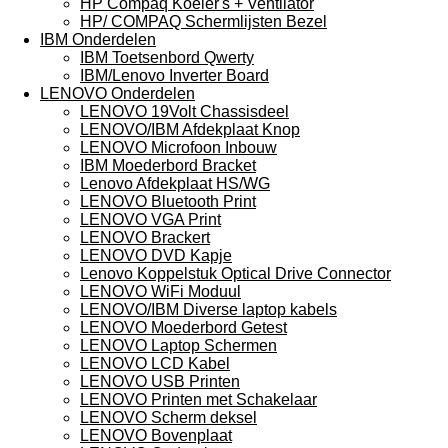
HP Compaq Koeler's + Ventilator
HP/ COMPAQ Schermlijsten Bezel
IBM Onderdelen
IBM Toetsenbord Qwerty
IBM/Lenovo Inverter Board
LENOVO Onderdelen
LENOVO 19Volt Chassisdeel
LENOVO/IBM Afdekplaat Knop
LENOVO Microfoon Inbouw
IBM Moederbord Bracket
Lenovo Afdekplaat HS/WG
LENOVO Bluetooth Print
LENOVO VGA Print
LENOVO Brackert
LENOVO DVD Kapje
Lenovo Koppelstuk Optical Drive Connector
LENOVO WiFi Moduul
LENOVO/IBM Diverse laptop kabels
LENOVO Moederbord Getest
LENOVO Laptop Schermen
LENOVO LCD Kabel
LENOVO USB Printen
LENOVO Printen met Schakelaar
LENOVO Scherm deksel
LENOVO Bovenplaat