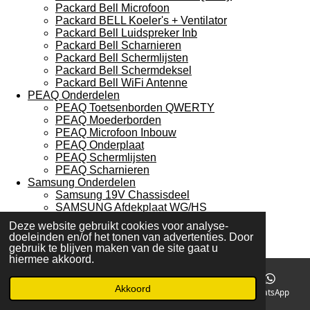
Packard Bell Microfoon
Packard BELL Koeler's + Ventilator
Packard Bell Luidspreker Inb
Packard Bell Scharnieren
Packard Bell Schermlijsten
Packard Bell Schermdeksel
Packard Bell WiFi Antenne
PEAQ Onderdelen
PEAQ Toetsenborden QWERTY
PEAQ Moederborden
PEAQ Microfoon Inbouw
PEAQ Onderplaat
PEAQ Schermlijsten
PEAQ Scharnieren
Samsung Onderdelen
Samsung 19V Chassisdeel
SAMSUNG Afdekplaat WG/HS
SAMSUNG Koeler's + Ventilator
Deze website gebruikt cookies voor analyse-
SAMSUNG Bluetooth Print
doeleinden en/of het tonen van advertenties. Door
SAMSUNG Koelers
gebruik te blijven maken van de site gaat u
SAMSUNG Microfoon Inbouw
hiermee akkoord.
SAMSUNG Brackert
Samsung Laptop Schermen
Akkoord
E-mailadres
Telefoonnummer
Kaart
WhatsApp
SAMSUNG Inverter Board
SAMSUNG Diverse laptop kabels