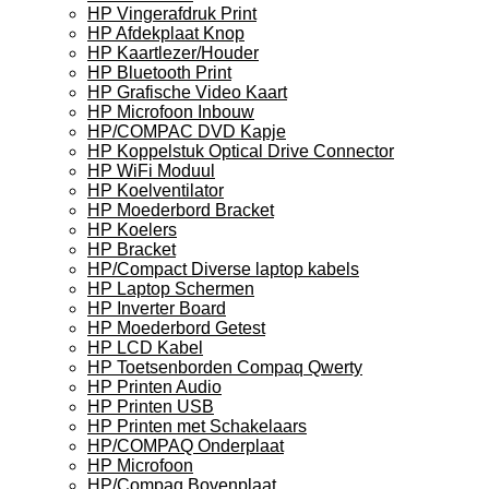
HP Vingerafdruk Print
HP Afdekplaat Knop
HP Kaartlezer/Houder
HP Bluetooth Print
HP Grafische Video Kaart
HP Microfoon Inbouw
HP/COMPAC DVD Kapje
HP Koppelstuk Optical Drive Connector
HP WiFi Moduul
HP Koelventilator
HP Moederbord Bracket
HP Koelers
HP Bracket
HP/Compact Diverse laptop kabels
HP Laptop Schermen
HP Inverter Board
HP Moederbord Getest
HP LCD Kabel
HP Toetsenborden Compaq Qwerty
HP Printen Audio
HP Printen USB
HP Printen met Schakelaars
HP/COMPAQ Onderplaat
HP Microfoon
HP/Compaq Bovenplaat