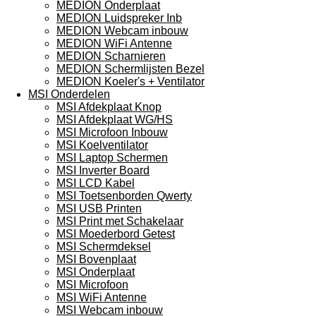
MEDION Onderplaat
MEDION Luidspreker Inb
MEDION Webcam inbouw
MEDION WiFi Antenne
MEDION Scharnieren
MEDION Schermlijsten Bezel
MEDION Koeler's + Ventilator
MSI Onderdelen
MSI Afdekplaat Knop
MSI Afdekplaat WG/HS
MSI Microfoon Inbouw
MSI Koelventilator
MSI Laptop Schermen
MSI Inverter Board
MSI LCD Kabel
MSI Toetsenborden Qwerty
MSI USB Printen
MSI Print met Schakelaar
MSI Moederbord Getest
MSI Schermdeksel
MSI Bovenplaat
MSI Onderplaat
MSI Microfoon
MSI WiFi Antenne
MSI Webcam inbouw