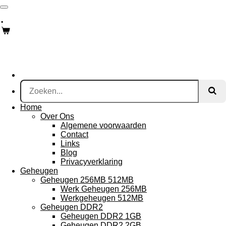
Ga
.
direct
naar
de
hoofdinhoud
Home
Over Ons
Algemene voorwaarden
Contact
Links
Blog
Privacyverklaring
Geheugen
Geheugen 256MB 512MB
Werk Geheugen 256MB
Werkgeheugen 512MB
Geheugen DDR2
Geheugen DDR2 1GB
Geheugen DDR2 2GB