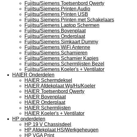
Fujitsu/Siemens Toetsenbord Qwerty
Fujitsu/Siemens Printen Audio
Fujitsu/Siemens Printen USB
Fujitsu Siemens Printen met Schakelaars
Fujitsu/Siemens Laptop Schermen
Fujitsu/Siemens Bovenplaat
Fujitsu/Siemens Onderplaat
Fujitsu/Siemens Simkaart Dummy
Fujitsu/Siemens WiFi Antenne
Fujitsu/Siemens Scharnieren
Fujitsu/Siemens Scharnier Kapjes
Fujitsu/Siemens Schermlijsten Bezel
Fujitsu/Siemens Koeler's + Ventilator
HAIER Onderdelen
HAIER Schermdeksel
HAIER Afdekplaat Wg/Hs/Koeler
HAIER Toetsenbord Qwerty
HAIER Bovenplaat
HAIER Onderplaat
HAIER Schermlijsten
HAIER Koeler's + Ventilator
HP onderdelen
HP 19 V Chassisdeel
HP Afdekplaat HS/Werkgeheugen
HP VGA Print