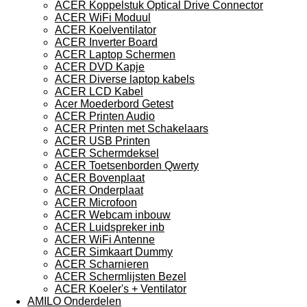
ACER Koppelstuk Optical Drive Connector
ACER WiFi Moduul
ACER Koelventilator
ACER Inverter Board
ACER Laptop Schermen
ACER DVD Kapje
ACER Diverse laptop kabels
ACER LCD Kabel
Acer Moederbord Getest
ACER Printen Audio
ACER Printen met Schakelaars
ACER USB Printen
ACER Schermdeksel
ACER Toetsenborden Qwerty
ACER Bovenplaat
ACER Onderplaat
ACER Microfoon
ACER Webcam inbouw
ACER Luidspreker inb
ACER WiFi Antenne
ACER Simkaart Dummy
ACER Scharnieren
ACER Schermlijsten Bezel
ACER Koeler's + Ventilator
AMILO Onderdelen