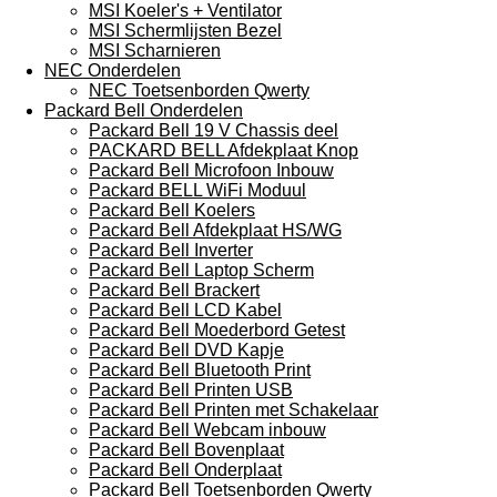
MSI Koeler's + Ventilator
MSI Schermlijsten Bezel
MSI Scharnieren
NEC Onderdelen
NEC Toetsenborden Qwerty
Packard Bell Onderdelen
Packard Bell 19 V Chassis deel
PACKARD BELL Afdekplaat Knop
Packard Bell Microfoon Inbouw
Packard BELL WiFi Moduul
Packard Bell Koelers
Packard Bell Afdekplaat HS/WG
Packard Bell Inverter
Packard Bell Laptop Scherm
Packard Bell Brackert
Packard Bell LCD Kabel
Packard Bell Moederbord Getest
Packard Bell DVD Kapje
Packard Bell Bluetooth Print
Packard Bell Printen USB
Packard Bell Printen met Schakelaar
Packard Bell Webcam inbouw
Packard Bell Bovenplaat
Packard Bell Onderplaat
Packard Bell Toetsenborden Qwerty