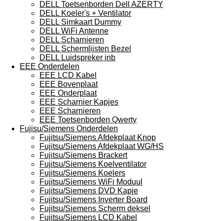
DELL Toetsenborden Dell AZERTY
DELL Koeler's + Ventilator
DELL Simkaart Dummy
DELL WiFi Antenne
DELL Scharnieren
DELL Schermlijsten Bezel
DELL Luidspreker inb
EEE Onderdelen
EEE LCD Kabel
EEE Bovenplaat
EEE Onderplaat
EEE Scharnier Kapjes
EEE Scharnieren
EEE Toetsenborden Qwerty
Fujisu/Siemens Onderdelen
Fujitsu/Siemens Afdekplaat Knop
Fujitsu/Siemens Afdekplaat WG/HS
Fujitsu/Siemens Brackert
Fujitsu/Siemens Koelventilator
Fujitsu/Siemens Koelers
Fujitsu/Siemens WiFi Moduul
Fujitsu/Siemens DVD Kapje
Fujitsu/Siemens Inverter Board
Fujitsu/Siemens Scherm deksel
Fujitsu/Siemens LCD Kabel