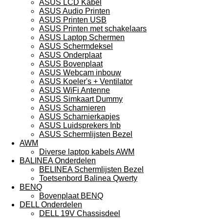
ASUS LCD Kabel
ASUS Audio Printen
ASUS Printen USB
ASUS Printen met schakelaars
ASUS Laptop Schermen
ASUS Schermdeksel
ASUS Onderplaat
ASUS Bovenplaat
ASUS Webcam inbouw
ASUS Koeler's + Ventilator
ASUS WiFi Antenne
ASUS Simkaart Dummy
ASUS Scharnieren
ASUS Scharnierkapjes
ASUS Luidsprekers Inb
ASUS Schermlijsten Bezel
AWM
Diverse laptop kabels AWM
BALINEA Onderdelen
BELINEA Schermlijsten Bezel
Toetsenbord Balinea Qwerty
BENQ
Bovenplaat BENQ
DELL Onderdelen
DELL 19V Chassisdeel