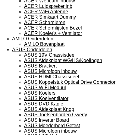
ACER Webcam inbouw
ACER Luidspreker inb
ACER WiFi Antenne
ACER Simkaart Dummy
ACER Scharnieren
ACER Schermlijsten Bezel
ACER Koeler's + Ventilator
AMILO Onderdelen
AMILO Bovenplaat
ASUS Onderdelen
ASUS 19V Chassisdeel
ASUS Afdekplaat WG/HS/Koelingen
ASUS Brackert
ASUS Microfoon Inbouw
ASUS HDMI Chassisdeel
ASUS Koppelstuk Optical Drive Connector
ASUS WiFi Moduul
ASUS Koelers
ASUS Koelventilator
ASUS DVD Kapje
ASUS Afdekplaat Knop
ASUS Toetsenborden Qwerty
ASUS Inverter Board
ASUS Moederbord Getest
ASUS Microfoon inbouw