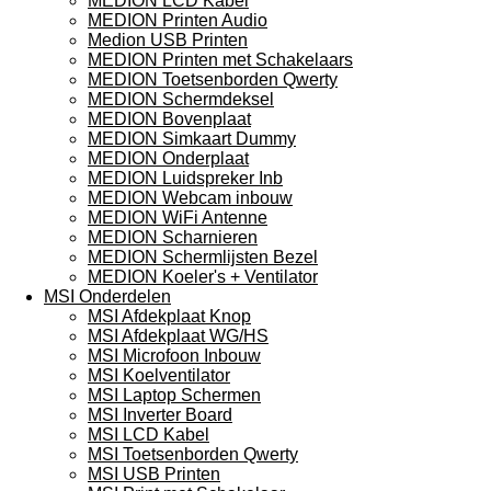
MEDION LCD Kabel
MEDION Printen Audio
Medion USB Printen
MEDION Printen met Schakelaars
MEDION Toetsenborden Qwerty
MEDION Schermdeksel
MEDION Bovenplaat
MEDION Simkaart Dummy
MEDION Onderplaat
MEDION Luidspreker Inb
MEDION Webcam inbouw
MEDION WiFi Antenne
MEDION Scharnieren
MEDION Schermlijsten Bezel
MEDION Koeler's + Ventilator
MSI Onderdelen
MSI Afdekplaat Knop
MSI Afdekplaat WG/HS
MSI Microfoon Inbouw
MSI Koelventilator
MSI Laptop Schermen
MSI Inverter Board
MSI LCD Kabel
MSI Toetsenborden Qwerty
MSI USB Printen