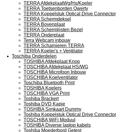
TERRA AfdekplaatWg/Hs/Koeler
TERRA Toetsenborden Qwerty
TERRA Koppelstuk Optical Drive Connector
TERRA Schermdeksel
TERRA Bovenplaat
TERRA Schermlijsten Bezel
TERRA Onderplaat
Terra Webcam inbouw
TERRA Scharnieren TERRA
TERRA Koeler's + Ventilator
Toschiba Onderdelen
TOSHIBA Afdekplaat Knop
TOSCHIBA Afdekplaat HS/WG
TOSCHIBA Microfoon Inbouw
TOSCHIBA Koelventilator
Toschiba Bluetooth Print
TOSHIBA Koelers
TOSCHIBA VGA Print
Toshiba Brackert
Toshiba DVD Kapje
TOSHIBA Simkaart Dummy
Toshiba Koppelstuk Optical Drive Connector
TOSCHiBA WiFi Moduul
TOSHIBA Diverse laptop kabels
Toshiba Moederbord Getest