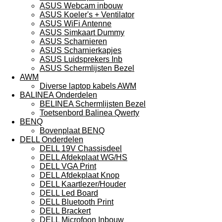
ASUS Webcam inbouw
ASUS Koeler's + Ventilator
ASUS WiFi Antenne
ASUS Simkaart Dummy
ASUS Scharnieren
ASUS Scharnierkapjes
ASUS Luidsprekers Inb
ASUS Schermlijsten Bezel
AWM
Diverse laptop kabels AWM
BALINEA Onderdelen
BELINEA Schermlijsten Bezel
Toetsenbord Balinea Qwerty
BENQ
Bovenplaat BENQ
DELL Onderdelen
DELL 19V Chassisdeel
DELL Afdekplaat WG/HS
DELL VGA Print
DELL Afdekplaat Knop
DELL Kaartlezer/Houder
DELL Led Board
DELL Bluetooth Print
DELL Brackert
DELL Microfoon Inbouw