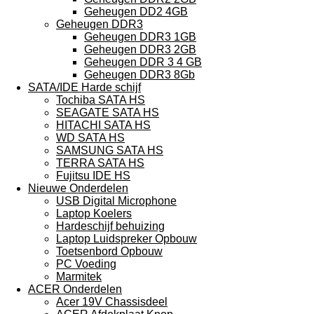
Geheugen DD2 4GB
Geheugen DDR3
Geheugen DDR3 1GB
Geheugen DDR3 2GB
Geheugen DDR 3 4 GB
Geheugen DDR3 8Gb
SATA/IDE Harde schijf
Tochiba SATA HS
SEAGATE SATA HS
HITACHI SATA HS
WD SATA HS
SAMSUNG SATA HS
TERRA SATA HS
Fujitsu IDE HS
Nieuwe Onderdelen
USB Digital Microphone
Laptop Koelers
Hardeschijf behuizing
Laptop Luidspreker Opbouw
Toetsenbord Opbouw
PC Voeding
Marmitek
ACER Onderdelen
Acer 19V Chassisdeel