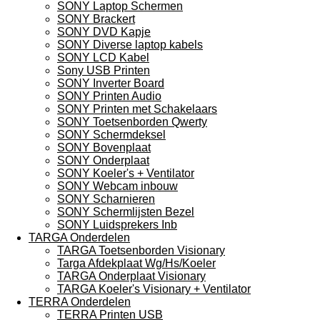
SONY Laptop Schermen
SONY Brackert
SONY DVD Kapje
SONY Diverse laptop kabels
SONY LCD Kabel
Sony USB Printen
SONY Inverter Board
SONY Printen Audio
SONY Printen met Schakelaars
SONY Toetsenborden Qwerty
SONY Schermdeksel
SONY Bovenplaat
SONY Onderplaat
SONY Koeler's + Ventilator
SONY Webcam inbouw
SONY Scharnieren
SONY Schermlijsten Bezel
SONY Luidsprekers Inb
TARGA Onderdelen
TARGA Toetsenborden Visionary
Targa Afdekplaat Wg/Hs/Koeler
TARGA Onderplaat Visionary
TARGA Koeler's Visionary + Ventilator
TERRA Onderdelen
TERRA Printen USB