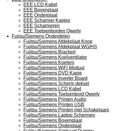
EEE LCD Kabel
EEE Bovenplaat
EEE Onderplaat
EEE Scharnier Kapjes
EEE Scharnieren
EEE Toetsenborden Qwerty
Fujisu/Siemens Onderdelen
Fujitsu/Siemens Afdekplaat Knop
Fujitsu/Siemens Afdekplaat WG/HS
Fujitsu/Siemens Brackert
Fujitsu/Siemens Koelventilator
Fujitsu/Siemens Koelers
Fujitsu/Siemens WiFi Moduul
Fujitsu/Siemens DVD Kapje
Fujitsu/Siemens Inverter Board
Fujitsu/Siemens Scherm deksel
Fujitsu/Siemens LCD Kabel
Fujitsu/Siemens Toetsenbord Qwerty
Fujitsu/Siemens Printen Audio
Fujitsu/Siemens Printen USB
Fujitsu Siemens Printen met Schakelaars
Fujitsu/Siemens Laptop Schermen
Fujitsu/Siemens Bovenplaat
Fujitsu/Siemens Onderplaat
Fujitsu/Siemens Simkaart Dummy