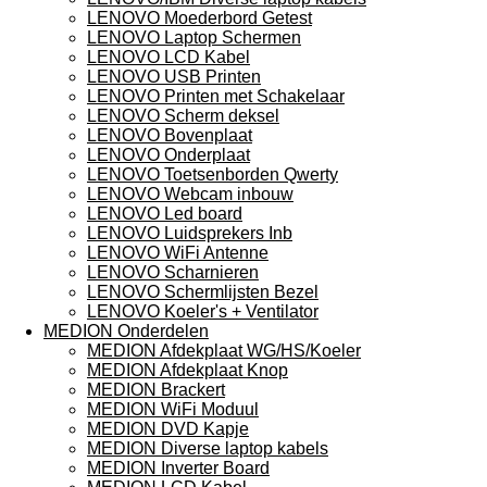
LENOVO Moederbord Getest
LENOVO Laptop Schermen
LENOVO LCD Kabel
LENOVO USB Printen
LENOVO Printen met Schakelaar
LENOVO Scherm deksel
LENOVO Bovenplaat
LENOVO Onderplaat
LENOVO Toetsenborden Qwerty
LENOVO Webcam inbouw
LENOVO Led board
LENOVO Luidsprekers Inb
LENOVO WiFi Antenne
LENOVO Scharnieren
LENOVO Schermlijsten Bezel
LENOVO Koeler's + Ventilator
MEDION Onderdelen
MEDION Afdekplaat WG/HS/Koeler
MEDION Afdekplaat Knop
MEDION Brackert
MEDION WiFi Moduul
MEDION DVD Kapje
MEDION Diverse laptop kabels
MEDION Inverter Board