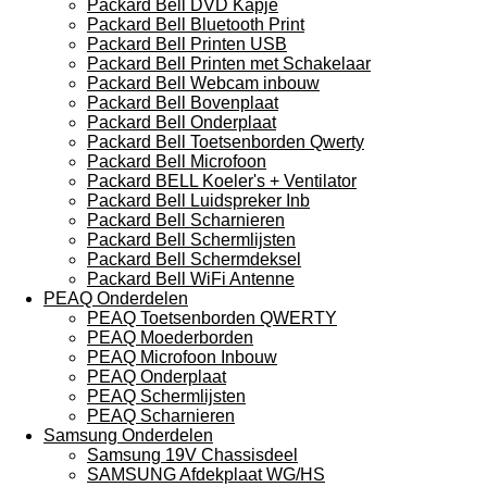
Packard Bell DVD Kapje
Packard Bell Bluetooth Print
Packard Bell Printen USB
Packard Bell Printen met Schakelaar
Packard Bell Webcam inbouw
Packard Bell Bovenplaat
Packard Bell Onderplaat
Packard Bell Toetsenborden Qwerty
Packard Bell Microfoon
Packard BELL Koeler's + Ventilator
Packard Bell Luidspreker Inb
Packard Bell Scharnieren
Packard Bell Schermlijsten
Packard Bell Schermdeksel
Packard Bell WiFi Antenne
PEAQ Onderdelen
PEAQ Toetsenborden QWERTY
PEAQ Moederborden
PEAQ Microfoon Inbouw
PEAQ Onderplaat
PEAQ Schermlijsten
PEAQ Scharnieren
Samsung Onderdelen
Samsung 19V Chassisdeel
SAMSUNG Afdekplaat WG/HS