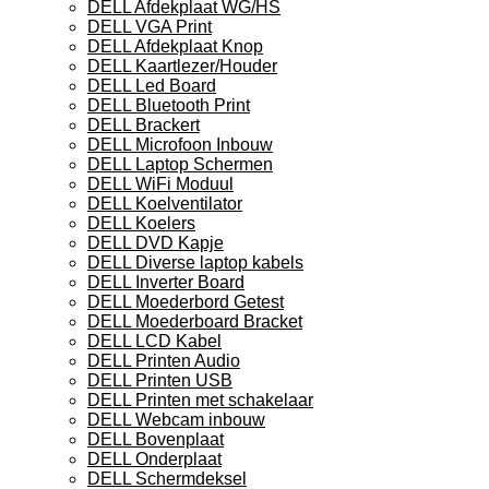
DELL Afdekplaat WG/HS
DELL VGA Print
DELL Afdekplaat Knop
DELL Kaartlezer/Houder
DELL Led Board
DELL Bluetooth Print
DELL Brackert
DELL Microfoon Inbouw
DELL Laptop Schermen
DELL WiFi Moduul
DELL Koelventilator
DELL Koelers
DELL DVD Kapje
DELL Diverse laptop kabels
DELL Inverter Board
DELL Moederbord Getest
DELL Moederboard Bracket
DELL LCD Kabel
DELL Printen Audio
DELL Printen USB
DELL Printen met schakelaar
DELL Webcam inbouw
DELL Bovenplaat
DELL Onderplaat
DELL Schermdeksel