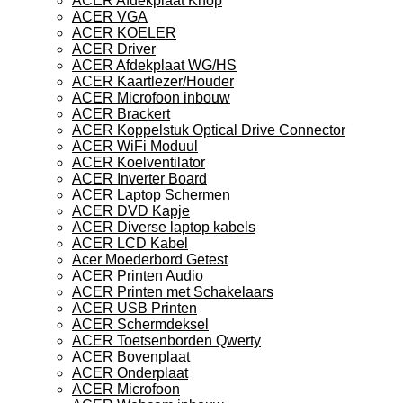
ACER Afdekplaat Knop
ACER VGA
ACER KOELER
ACER Driver
ACER Afdekplaat WG/HS
ACER Kaartlezer/Houder
ACER Microfoon inbouw
ACER Brackert
ACER Koppelstuk Optical Drive Connector
ACER WiFi Moduul
ACER Koelventilator
ACER Inverter Board
ACER Laptop Schermen
ACER DVD Kapje
ACER Diverse laptop kabels
ACER LCD Kabel
Acer Moederbord Getest
ACER Printen Audio
ACER Printen met Schakelaars
ACER USB Printen
ACER Schermdeksel
ACER Toetsenborden Qwerty
ACER Bovenplaat
ACER Onderplaat
ACER Microfoon