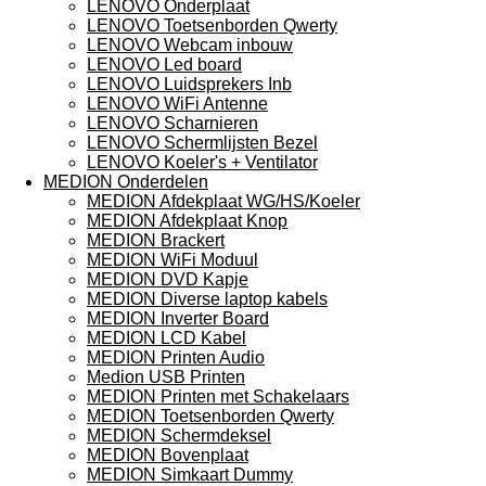
LENOVO Onderplaat
LENOVO Toetsenborden Qwerty
LENOVO Webcam inbouw
LENOVO Led board
LENOVO Luidsprekers Inb
LENOVO WiFi Antenne
LENOVO Scharnieren
LENOVO Schermlijsten Bezel
LENOVO Koeler's + Ventilator
MEDION Onderdelen
MEDION Afdekplaat WG/HS/Koeler
MEDION Afdekplaat Knop
MEDION Brackert
MEDION WiFi Moduul
MEDION DVD Kapje
MEDION Diverse laptop kabels
MEDION Inverter Board
MEDION LCD Kabel
MEDION Printen Audio
Medion USB Printen
MEDION Printen met Schakelaars
MEDION Toetsenborden Qwerty
MEDION Schermdeksel
MEDION Bovenplaat
MEDION Simkaart Dummy