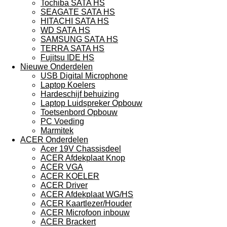
Tochiba SATA HS
SEAGATE SATA HS
HITACHI SATA HS
WD SATA HS
SAMSUNG SATA HS
TERRA SATA HS
Fujitsu IDE HS
Nieuwe Onderdelen
USB Digital Microphone
Laptop Koelers
Hardeschijf behuizing
Laptop Luidspreker Opbouw
Toetsenbord Opbouw
PC Voeding
Marmitek
ACER Onderdelen
Acer 19V Chassisdeel
ACER Afdekplaat Knop
ACER VGA
ACER KOELER
ACER Driver
ACER Afdekplaat WG/HS
ACER Kaartlezer/Houder
ACER Microfoon inbouw
ACER Brackert