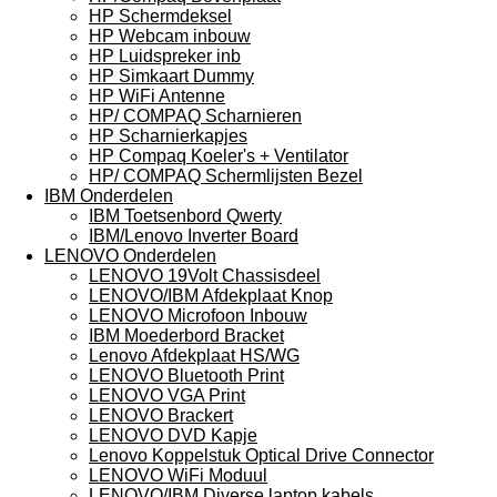
HP Schermdeksel
HP Webcam inbouw
HP Luidspreker inb
HP Simkaart Dummy
HP WiFi Antenne
HP/ COMPAQ Scharnieren
HP Scharnierkapjes
HP Compaq Koeler's + Ventilator
HP/ COMPAQ Schermlijsten Bezel
IBM Onderdelen
IBM Toetsenbord Qwerty
IBM/Lenovo Inverter Board
LENOVO Onderdelen
LENOVO 19Volt Chassisdeel
LENOVO/IBM Afdekplaat Knop
LENOVO Microfoon Inbouw
IBM Moederbord Bracket
Lenovo Afdekplaat HS/WG
LENOVO Bluetooth Print
LENOVO VGA Print
LENOVO Brackert
LENOVO DVD Kapje
Lenovo Koppelstuk Optical Drive Connector
LENOVO WiFi Moduul
LENOVO/IBM Diverse laptop kabels