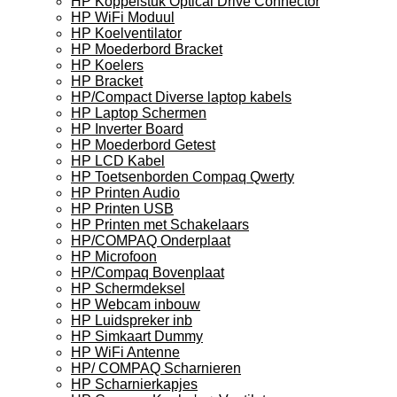
HP Koppelstuk Optical Drive Connector
HP WiFi Moduul
HP Koelventilator
HP Moederbord Bracket
HP Koelers
HP Bracket
HP/Compact Diverse laptop kabels
HP Laptop Schermen
HP Inverter Board
HP Moederbord Getest
HP LCD Kabel
HP Toetsenborden Compaq Qwerty
HP Printen Audio
HP Printen USB
HP Printen met Schakelaars
HP/COMPAQ Onderplaat
HP Microfoon
HP/Compaq Bovenplaat
HP Schermdeksel
HP Webcam inbouw
HP Luidspreker inb
HP Simkaart Dummy
HP WiFi Antenne
HP/ COMPAQ Scharnieren
HP Scharnierkapjes