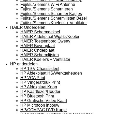
Fujitsu/Siemens WiFi Antenne
Fujitsu/Siemens Scharnieren
Fujitsu/Siemens Scharnier Kapjes
Fujitsu/Siemens Schermlijsten Bezel
Fujitsu/Siemens Koeler's + Ventilator
HAIER Onderdelen
HAIER Schermdeksel
HAIER Afdekplaat Wg/Hs/Koeler
HAIER Toetsenbord Qwerty
HAIER Bovenplaat
HAIER Onderplaat
HAIER Schermlijsten
HAIER Koeler's + Ventilator
HP onderdelen
HP 19 V Chassisdeel
HP Afdekplaat HS/Werkgeheugen
HP VGA Print
HP Vingerafdruk Print
HP Afdekplaat Knop
HP Kaartlezer/Houder
HP Bluetooth Print
HP Grafische Video Kaart
HP Microfoon Inbouw
HP/COMPAC DVD Kapje