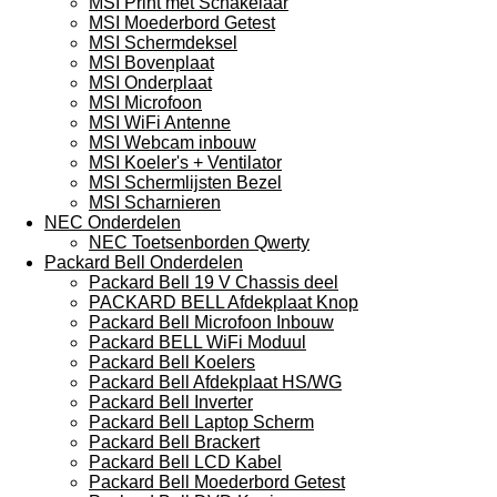
MSI Print met Schakelaar
MSI Moederbord Getest
MSI Schermdeksel
MSI Bovenplaat
MSI Onderplaat
MSI Microfoon
MSI WiFi Antenne
MSI Webcam inbouw
MSI Koeler's + Ventilator
MSI Schermlijsten Bezel
MSI Scharnieren
NEC Onderdelen
NEC Toetsenborden Qwerty
Packard Bell Onderdelen
Packard Bell 19 V Chassis deel
PACKARD BELL Afdekplaat Knop
Packard Bell Microfoon Inbouw
Packard BELL WiFi Moduul
Packard Bell Koelers
Packard Bell Afdekplaat HS/WG
Packard Bell Inverter
Packard Bell Laptop Scherm
Packard Bell Brackert
Packard Bell LCD Kabel
Packard Bell Moederbord Getest