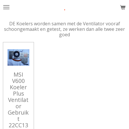
.
Ga
direct
naar
DE Koelers worden samen met de Ventilator vooraf
de
schoongemaakt en getest, ze werken dan alle twee zeer
hoofdinhoud
goed
MSI
V600
Koeler
Plus
Ventilat
or
Gebruik
t
22CC13