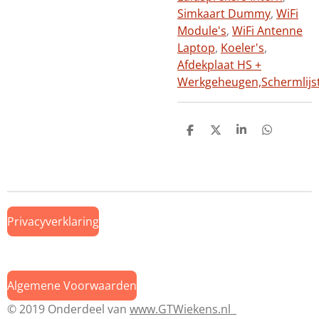
Simkaart Dummy
,
WiFi
Module's
,
WiFi Antenne
Laptop
,
Koeler's
,
Afdekplaat HS +
Werkgeheugen,
Schermlijs
D
D
S
D
e
e
h
e
l
e
a
l
e
l
r
e
n
e
n
Privacyverklaring
Algemene Voorwaarden
© 2019 Onderdeel van
www.GTWiekens.nl