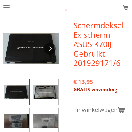
.
Ga
direct
naar
Schermdeksel
de
Ex scherm
hoofdinhoud
ASUS K70IJ
Gebruikt
201929171/6
€ 13,95
GRATIS verzending
In winkelwagen