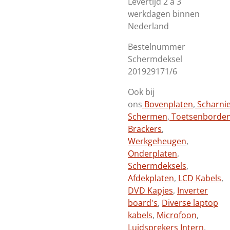
Levertijd 2 a 3
werkdagen binnen
Nederland
Bestelnummer
Schermdeksel
201929171/6
Ook bij
ons
Bovenplaten
,
Scharni
Schermen
,
Toetsenborde
Brackers
,
Werkgeheugen
,
Onderplaten
,
Schermdeksels
,
Afdekplaten
,
LCD Kabels
,
DVD Kapjes
,
Inverter
board's
,
Diverse laptop
kabels
,
Microfoon
,
Luidsprekers Intern
,