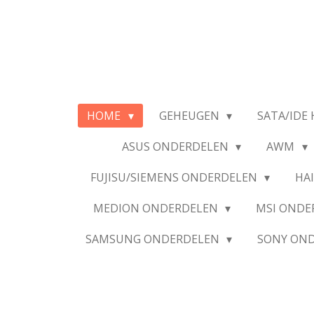
Ga
direct
naar
de
hoofdinhoud
HOME
GEHEUGEN
SATA/IDE 
ASUS ONDERDELEN
AWM
FUJISU/SIEMENS ONDERDELEN
HA
MEDION ONDERDELEN
MSI OND
SAMSUNG ONDERDELEN
SONY ON