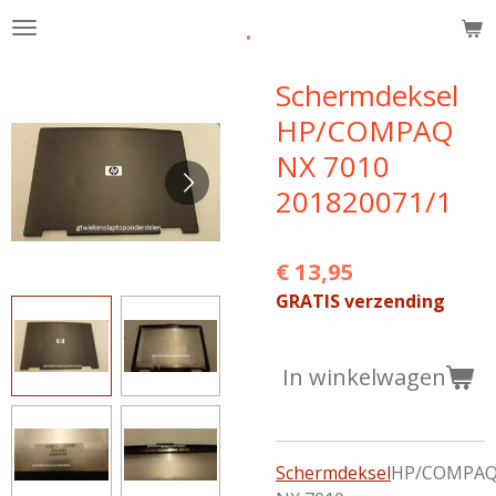
.
Ga
direct
naar
Schermdeksel
de
HP/COMPAQ
hoofdinhoud
NX 7010
201820071/1
€ 13,95
GRATIS verzending
In winkelwagen
Schermdeksel
HP/COMPA