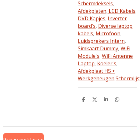
Schermdeksels
,
Afdekplaten
,
LCD Kabels
,
DVD Kapjes
,
Inverter
board's
,
Diverse laptop
kabels
,
Microfoon
,
Luidsprekers Intern
,
Simkaart Dummy
,
WiFi
Module's
,
WiFi Antenne
Laptop
,
Koeler's
,
Afdekplaat HS +
Werkgeheugen,
Schermlijs
D
D
S
D
e
e
h
e
l
e
a
l
e
l
r
e
n
e
n
Privacyverklaring