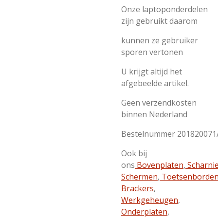
Onze laptoponderdelen
zijn gebruikt daarom
kunnen ze gebruiker
sporen vertonen
U krijgt altijd het
afgebeelde artikel.
Geen verzendkosten
binnen Nederland
Bestelnummer 201820071
Ook bij
ons
Bovenplaten
,
Scharni
Schermen
,
Toetsenborde
Brackers
,
Werkgeheugen
,
Onderplaten
,