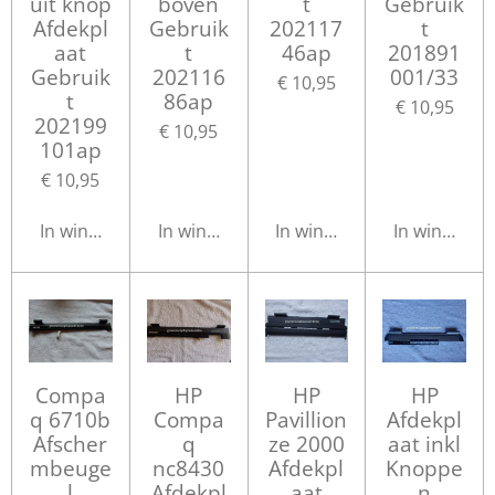
uit knop
boven
t
Gebruik
Afdekpl
Gebruik
202117
t
aat
t
46ap
201891
Gebruik
202116
001/33
€ 10,95
t
86ap
€ 10,95
202199
€ 10,95
101ap
€ 10,95
In winkelwagen
In winkelwagen
In winkelwagen
In winkelwa
Compa
HP
HP
HP
q 6710b
Compa
Pavillion
Afdekpl
Afscher
q
ze 2000
aat inkl
mbeuge
nc8430
Afdekpl
Knoppe
l
Afdekpl
aat
n