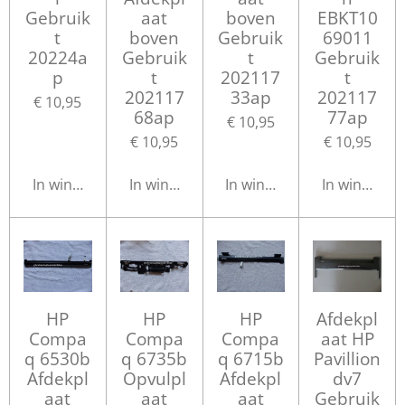
Gebruik
aat
boven
EBKT10
t
boven
Gebruik
69011
20224a
Gebruik
t
Gebruik
p
t
202117
t
202117
33ap
202117
€ 10,95
68ap
77ap
€ 10,95
€ 10,95
€ 10,95
In winkelwagen
In winkelwagen
In winkelwagen
In winkelwa
HP
HP
HP
Afdekpl
Compa
Compa
Compa
aat HP
q 6530b
q 6735b
q 6715b
Pavillion
Afdekpl
Opvulpl
Afdekpl
dv7
aat
aat
aat
Gebruik