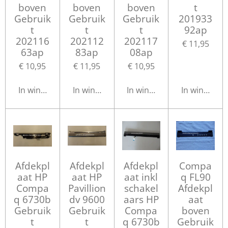
boven
boven
boven
t
Gebruik
Gebruik
Gebruik
201933
t
t
t
92ap
202116
202112
202117
€ 11,95
63ap
83ap
08ap
€ 10,95
€ 11,95
€ 10,95
In winkelwagen
In winkelwagen
In winkelwagen
In winkelwa
Afdekpl
Afdekpl
Afdekpl
Compa
aat HP
aat HP
aat inkl
q FL90
Compa
Pavillion
schakel
Afdekpl
q 6730b
dv 9600
aars HP
aat
Gebruik
Gebruik
Compa
boven
t
t
q 6730b
Gebruik