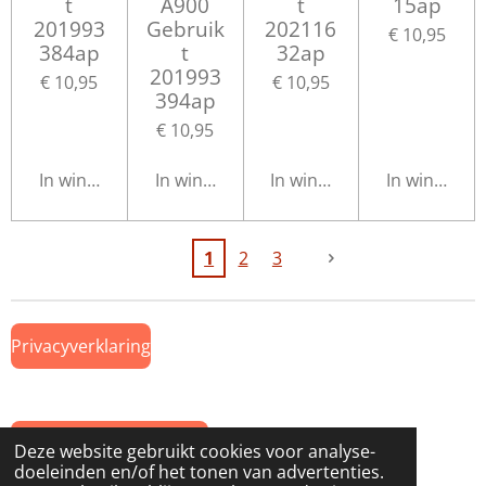
t
A900
t
15ap
201993
Gebruik
202116
€ 10,95
384ap
t
32ap
201993
€ 10,95
€ 10,95
394ap
€ 10,95
In winkelwagen
In winkelwagen
In winkelwagen
In winkelwa
1
2
3
Privacyverklaring
Algemene Voorwaarden
Deze website gebruikt cookies voor analyse-
doeleinden en/of het tonen van advertenties.
© 2019 Onderdeel van
www.GTWiekens.nl