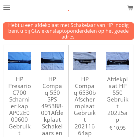
.
Ga
direct
naar
Hebt u een afdekplaat met Schakelaar van HP nodig
de
bent u bij Gtwiekenslaptoponderdelen op het goede
hoofdinhoud
adres
HP
HP
HP
Afdekpl
Presario
Compa
Compa
aat HP
C700
q 550
q 6530b
550
Scharni
SPS
Afscher
Gebruik
er kap
495388-
mplaat
t
AP02E0
001Afde
Gebruik
20225a
00600
kplaat
t
p
Gebruik
Schakel
202116
€ 10,95
t
aars en
64ap