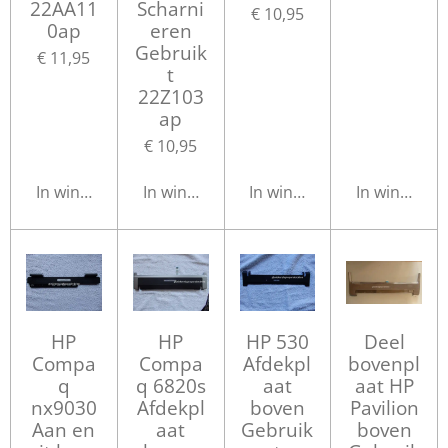
22AA11
Scharni
€ 10,95
0ap
eren
Gebruik
€ 11,95
t
22Z103
ap
€ 10,95
In winkelwagen
In winkelwagen
In winkelwagen
In winkelwa
HP
HP
HP 530
Deel
Compa
Compa
Afdekpl
bovenpl
q
q 6820s
aat
aat HP
nx9030
Afdekpl
boven
Pavilion
Aan en
aat
Gebruik
boven