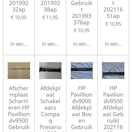
201992
201992
Gebruik
t
32ap
38ap
t
202116
201993
51ap
€ 10,95
€ 11,95
376ap
€ 10,95
€ 10,95
In winkelwagen
In winkelwagen
In winkelwagen
In winkelwa
Afscher
Afdekpl
HP
HP
mplaat
aat
Pavillion
Pavilion
Scharni
Schakel
dv9000
dv9500
eren HP
aars
Afdekpl
Afdekpl
Pavillion
Compa
aat Bov
aat Geb
dv9500
q
en
ruikt
Gebruik
Presario
Gebruik
202116