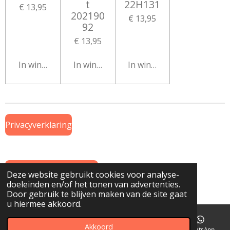
t
22H131
€ 13,95
202190
€ 13,95
92
€ 13,95
In winkelwagen
In winkelwagen
In winkelwagen
Privacyverklaring
Algemene Voorwaarden
Deze website gebruikt cookies voor analyse-
doeleinden en/of het tonen van advertenties.
© 2019 Onderdeel van
www.GTWiekens.nl
Door gebruik te blijven maken van de site gaat
u hiermee akkoord.
Akkoord
E-mailadres
Telefoonnummer
Kaart
WhatsApp