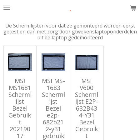
.
Ga
direct
naar
De Schermlijsten voor dat ze gemonteerd worden eerst
de
getest en dan met zorg door gtwekenslaptoponderdelen
hoofdinhoud
uit de laptop gedemonteerd
MSI
MSI MS-
MSI
MS1681
1683
V600
Scherml
Scherml
Scherml
ijst
ijst
ijst E2P-
Bezel
Bezel
632B43
Gebruik
e2p-
4-Y31
t
682b21
Bezel
202190
2-y31
Gebruik
17
gebruik
t