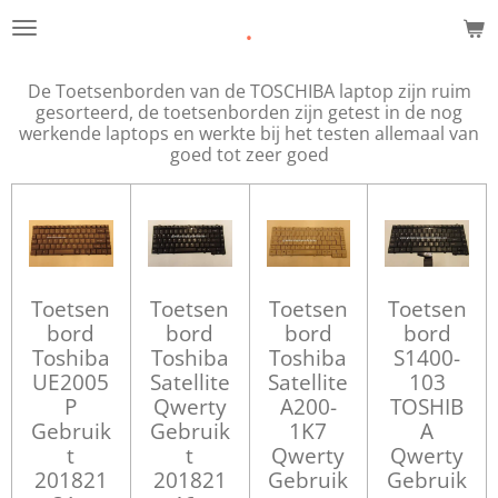
.
Ga
direct
naar
De Toetsenborden van de TOSCHIBA laptop zijn ruim
de
gesorteerd, de toetsenborden zijn getest in de nog
hoofdinhoud
werkende laptops en werkte bij het testen allemaal van
goed tot zeer goed
Toetsen
Toetsen
Toetsen
Toetsen
bord
bord
bord
bord
Toshiba
Toshiba
Toshiba
S1400-
UE2005
Satellite
Satellite
103
P
Qwerty
A200-
TOSHIB
Gebruik
Gebruik
1K7
A
t
t
Qwerty
Qwerty
201821
201821
Gebruik
Gebruik