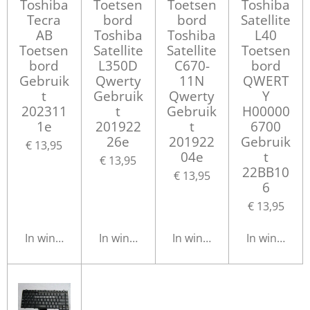
Toshiba
Toetsen
Toetsen
Toshiba
Tecra
bord
bord
Satellite
AB
Toshiba
Toshiba
L40
Toetsen
Satellite
Satellite
Toetsen
bord
L350D
C670-
bord
Gebruik
Qwerty
11N
QWERT
t
Gebruik
Qwerty
Y
202311
t
Gebruik
H00000
1e
201922
t
6700
26e
201922
Gebruik
€ 13,95
04e
t
€ 13,95
22BB10
€ 13,95
6
€ 13,95
In winkelwagen
In winkelwagen
In winkelwagen
In winkelwa