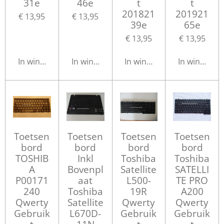
31e
46e
t
t
201821
201921
€ 13,95
€ 13,95
39e
65e
€ 13,95
€ 13,95
In winkelwagen
In winkelwagen
In winkelwagen
In winkelwa
Toetsen
Toetsen
Toetsen
Toetsen
bord
bord
bord
bord
TOSHIB
Inkl
Toshiba
Toshiba
A
Bovenpl
Satellite
SATELLI
P00171
aat
L500-
TE PRO
240
Toshiba
19R
A200
Qwerty
Satellite
Qwerty
Qwerty
Gebruik
L670D-
Gebruik
Gebruik