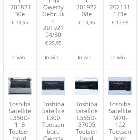
t
11N
t
t
201821
Qwerty
201922
202111
30e
Gebruik
08e
173e
t
€ 13,95
€ 13,95
€ 13,95
201921
94/30
€ 25,95
In winkelwagen
In winkelwagen
In winkelwagen
In winkelwa
Toshiba
Toshiba
Toshiba
Toshiba
Satellite
Satellite
Satellite
Satellite
L350D-
L300
L555D-
M70-
118
Toetsen
57005
122
Toetsen
bord
Toetsen
Toetsen
bord
Qwerty
bord
bord