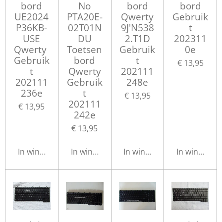
bord
No
bord
bord
UE2024
PTA20E-
Qwerty
Gebruik
P36KB-
02T01N
9J'N538
t
USE
DU
2.T1D
202311
Qwerty
Toetsen
Gebruik
0e
Gebruik
bord
t
€ 13,95
t
Qwerty
202111
202111
Gebruik
248e
236e
t
€ 13,95
202111
€ 13,95
242e
€ 13,95
In winkelwagen
In winkelwagen
In winkelwagen
In winkelwa