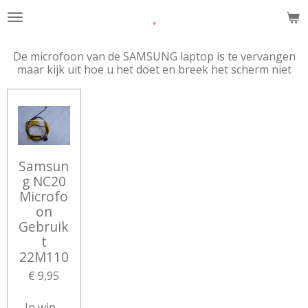
.
Ga
direct
naar
De microfoon van de SAMSUNG laptop is te vervangen
de
maar kijk uit hoe u het doet en breek het scherm niet
hoofdinhoud
Samsun
g NC20
Microfo
on
Gebruik
t
22M110
€ 9,95
In winkelwagen