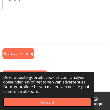
Privacyverklaring
Algemene Voorwaarden
Deze website gebruikt cookies voor analyse-
doeleinden en/of het tonen van advertenties.
© 2019 Onderdeel van
www.GTWiekens.nl
Door gebruik te blijven maken van de site gaat
u hiermee akkoord.
Akkoord
E-mailadres
Telefoonnummer
Kaart
WhatsApp