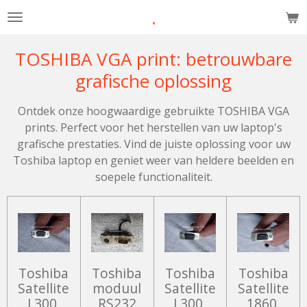
.
Ga
direct
naar
TOSHIBA VGA print: betrouwbare
de
grafische oplossing
hoofdinhoud
Ontdek onze hoogwaardige gebruikte TOSHIBA VGA
prints. Perfect voor het herstellen van uw laptop's
grafische prestaties. Vind de juiste oplossing voor uw
Toshiba laptop en geniet weer van heldere beelden en
soepele functionaliteit.
Toshiba
Toshiba
Toshiba
Toshiba
Satellite
moduul
Satellite
Satellite
L300
RS232
L300
1860