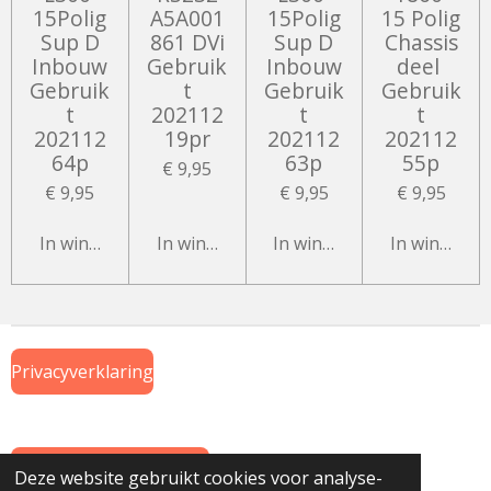
15Polig
A5A001
15Polig
15 Polig
Sup D
861 DVi
Sup D
Chassis
Inbouw
Gebruik
Inbouw
deel
Gebruik
t
Gebruik
Gebruik
t
202112
t
t
202112
19pr
202112
202112
64p
63p
55p
€ 9,95
€ 9,95
€ 9,95
€ 9,95
In winkelwagen
In winkelwagen
In winkelwagen
In winkelw
Privacyverklaring
Algemene Voorwaarden
Deze website gebruikt cookies voor analyse-