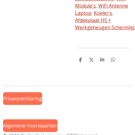
Module's
,
WiFi Antenne
Laptop
,
Koeler's
,
Afdekplaat HS +
Werkgeheugen,
Schermlijs
D
D
S
D
e
e
h
e
l
e
a
l
e
l
r
e
n
e
n
Privacyverklaring
Algemene Voorwaarden