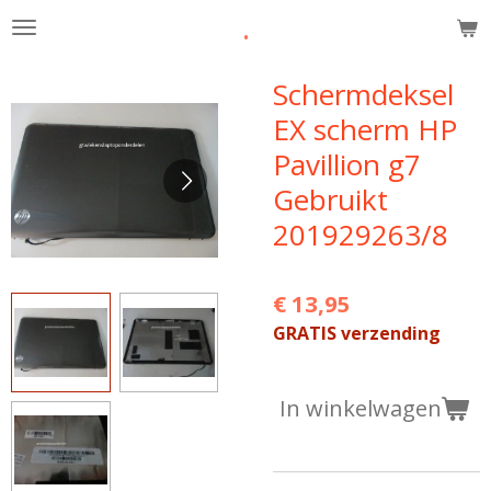
.
Ga
direct
naar
Schermdeksel
de
EX scherm HP
hoofdinhoud
Pavillion g7
Gebruikt
201929263/8
€ 13,95
GRATIS verzending
In winkelwagen