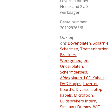
Levertijd binnen
Nederland 2 a 3
werkdagen
Bestelnummer
201929263/8
Ook bij
ons
Bovenplaten
,
Scharni
Schermen
,
Toetsenborde
Brackers
,
Werkgeheugen
,
Onderplaten
,
Schermdeksels
,
Afdekplaten
,
LCD Kabels
,
DVD Kapjes
,
Inverter
board's
,
Diverse laptop
kabels
,
Microfoon
,
Luidsprekers Intern
,
Simkaart Dummy
,
WiFi