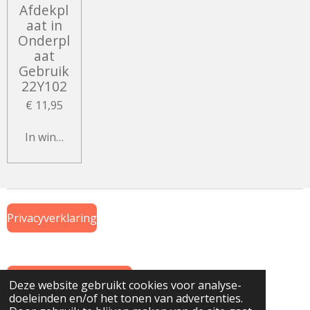
Afdekpl
aat in
Onderpl
aat
Gebruik
22Y102
€ 11,95
In winkelwagen
Privacyverklaring
Algemene Voorwaarden
Deze website gebruikt cookies voor analyse-
doeleinden en/of het tonen van advertenties.
© 2019 Onderdeel van
www.GTWiekens.nl